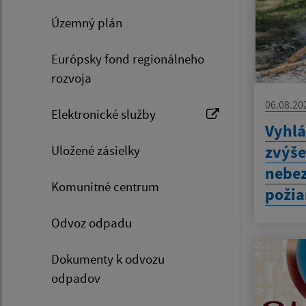
Územný plán
Európsky fond regionálneho
rozvoja
06.08.20
Elektronické služby
Vyhlá
zvýš
Uložené zásielky
nebez
Komunitné centrum
požia
Odvoz odpadu
Dokumenty k odvozu
odpadov