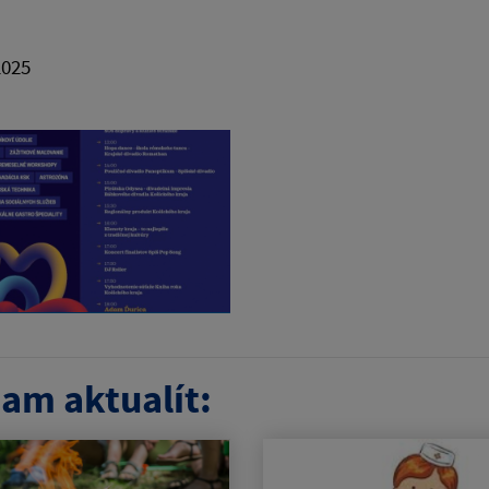
2025
a
am aktualít: