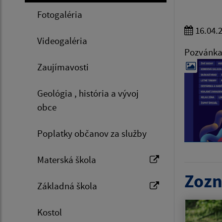
Fotogaléria
16.04.
Videogaléria
Pozvánk
Zaujímavosti
Geológia , história a vývoj
obce
Poplatky občanov za služby
Materská škola
Zozn
Základná škola
Kostol