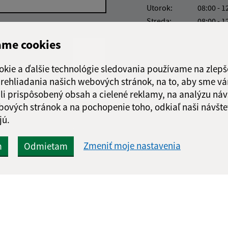
Utorok:
08:00 - 1
Streda:
08:00 - 1
Štvrtok:
nestránk
ame cookies
Piatok:
08:00 - 1
Obedňajšia prestáv
okie a ďalšie technológie sledovania používame na zlepš
 prehliadania našich webových stránok, na to, aby sme v
li prispôsobený obsah a cielené reklamy, na analýzu náv
bových stránok a na pochopenie toho, odkiaľ naši návšte
jú.
Google reCaptcha Response
Odoslať
ch
správu
Zmeniť moje nastavenia
m
Odmietam