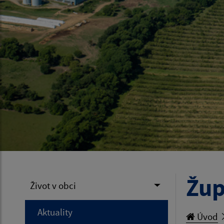
Žup
Život v obci
Aktuality
Úvod