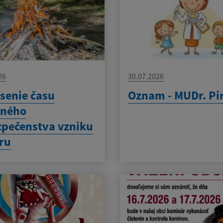
26
30.07.2026
senie času
Oznam - MUDr. Pi
eného
pečenstva vzniku
ru