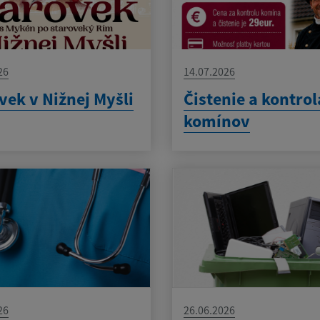
26
14.07.2026
vek v Nižnej Myšli
Čistenie a kontrol
komínov
26
26.06.2026