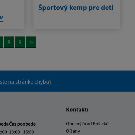
h
Športový kemp pre deti
ov
8
9
>
 ste na stránke chybu?
vás užitočné?
e pre vás užitočné?
Kontakt:
Obecný úrad Košické
beda
Čas poobede
Oľšany
2:00
13:00 - 15:00