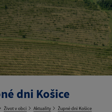
né dni Košice
Život v obci
Aktuality
Župné dni Košice