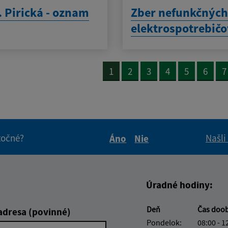
 Pirická - oznam
Zber nefunkčnýc
elektrospotrebič
1
2
3
4
5
6
7
itočné?
Našli
Áno
Nie
Boli tieto informácie pre 
Boli tieto informáci
Úradné hodiny:
Deň
Čas doo
adresa (povinné)
Pondelok:
08:00 - 1