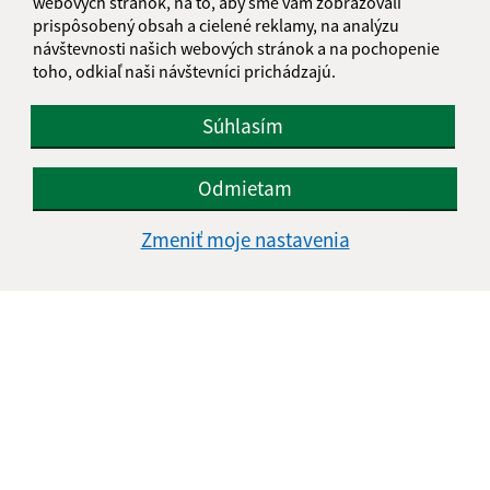
webových stránok, na to, aby sme vám zobrazovali
prispôsobený obsah a cielené reklamy, na analýzu
návštevnosti našich webových stránok a na pochopenie
toho, odkiaľ naši návštevníci prichádzajú.
Súhlasím
Odmietam
Zmeniť moje nastavenia
Informácie o stránke:
Vyhlásenie o prístupnosti
Autorské práva
Ochrana osobných údajov
Navigácia:
Vytlačiť aktuálnu stránku
Mapa stránok
Cookies