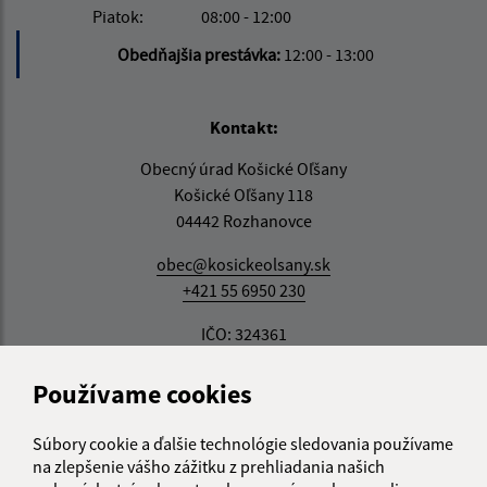
Piatok:
08:00 - 12:00
Obedňajšia prestávka:
12:00 - 13:00
Kontakt:
Obecný úrad Košické Oľšany
Košické Oľšany 118
04442 Rozhanovce
obec@kosickeolsany.sk
+421 55 6950 230
IČO: 324361
Používame cookies
Súbory cookie a ďalšie technológie sledovania používame
na zlepšenie vášho zážitku z prehliadania našich