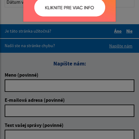
Dátum vyvesenia:
28.05.2026
Je táto stránka užitočná?
Áno
Nie
Boli tieto 
Boli 
Našli ste na stránke chybu?
Napíšte nám
Napíšte nám:
Meno (povinné)
E-mailová adresa (povinné)
Text vašej správy (povinné)