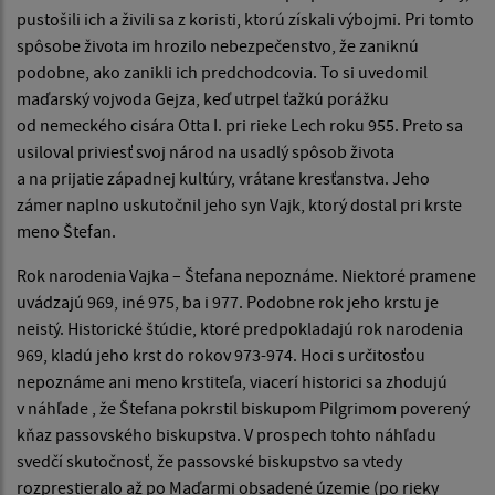
pustošili ich a živili sa z koristi, ktorú získali výbojmi. Pri tomto
spôsobe života im hrozilo nebezpečenstvo, že zaniknú
podobne, ako zanikli ich predchodcovia. To si uvedomil
maďarský vojvoda Gejza, keď utrpel ťažkú porážku
od nemeckého cisára Otta I. pri rieke Lech roku 955. Preto sa
usiloval priviesť svoj národ na usadlý spôsob života
a na prijatie západnej kultúry, vrátane kresťanstva. Jeho
zámer naplno uskutočnil jeho syn Vajk, ktorý dostal pri krste
meno Štefan.
Rok narodenia Vajka – Štefana nepoznáme. Niektoré pramene
uvádzajú 969, iné 975, ba i 977. Podobne rok jeho krstu je
neistý. Historické štúdie, ktoré predpokladajú rok narodenia
969, kladú jeho krst do rokov 973-974. Hoci s určitosťou
nepoznáme ani meno krstiteľa, viacerí historici sa zhodujú
v náhľade , že Štefana pokrstil biskupom Pilgrimom poverený
kňaz passovského biskupstva. V prospech tohto náhľadu
svedčí skutočnosť, že passovské biskupstvo sa vtedy
rozprestieralo až po Maďarmi obsadené územie (po rieky