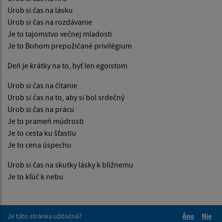
Urob si čas na lásku
Urob si čas na rozdávanie
Je to tajomstvo večnej mladosti
Je to Bohom prepožičané privilégium
Deň je krátky na to, byť len egoistom
Urob si čas na čítanie
Urob si čas na to, aby si bol srdečný
Urob si čas na prácu
Je to prameň múdrosti
Je to cesta ku šťastiu
Je to cena úspechu
Urob si čas na skutky lásky k blížnemu
Je to kľúč k nebu
Je táto stránka užitočná?
Áno
Nie