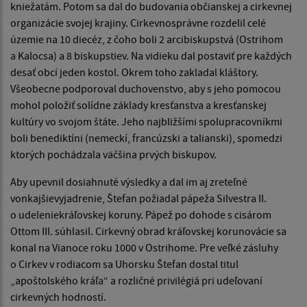
kniežatám. Potom sa dal do budovania občianskej a cirkevnej
organizácie svojej krajiny. Cirkevnosprávne rozdelil celé
územie na 10 diecéz, z čoho boli 2 arcibiskupstvá (Ostrihom
a Kalocsa) a 8 biskupstiev. Na vidieku dal postaviť pre každých
desať obcí jeden kostol. Okrem toho zakladal kláštory.
Všeobecne podporoval duchovenstvo, aby s jeho pomocou
mohol položiť solídne základy kresťanstva a kresťanskej
kultúry vo svojom štáte. Jeho najbližšími spolupracovníkmi
boli benediktíni (nemeckí, francúzski a talianski), spomedzi
ktorých pochádzala väčšina prvých biskupov.
Aby upevnil dosiahnuté výsledky a dal im aj zreteľné
vonkajšievyjadrenie, Štefan požiadal pápeža Silvestra II.
o udeleniekráľovskej koruny. Pápež po dohode s cisárom
Ottom III. súhlasil. Cirkevný obrad kráľovskej korunovácie sa
konal na Vianoce roku 1000 v Ostrihome. Pre veľké zásluhy
o Cirkev v rodiacom sa Uhorsku Štefan dostal titul
„apoštolského kráľa“ a rozličné privilégiá pri udeľovaní
cirkevných hodností.