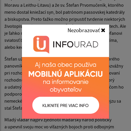
Moravu a Leithu-Litavu) a že sv. Štefan Prvomučeník, ktorého
meno dostal kniežací syn, bol patrónom passovskej katedrály
a biskupstva. Preto ťažko možno pripustiť tvrdenie niektorých
životopiscov, že Gejzovho syna Štefana pokrstil sv. Vojtech. Ale
Nezobrazovať
je ľahko možné, že pražský biskup udelil mladému Štefanovi
sviatosť birmovania počas niektorej cesty z Čiech do Ríma,
alebo keď sa vracal naspäť.
Štefan už od skorej mladosti prejavoval vlastnosti dobrého
panovníka: bol inteligentný, so širokým rozhľadom, rozvážny
pri rozhodovaní, ale dôsledný a energický pri skutočňovaní
rozhodnutí. Keď bolo treba bojovať, ukázal sa ako dobrý
a udatný vojvodca. Kresťanstvo prijal telom i dušou, v čom ho
podporovala jeho nábožná manželka Gizela, sestra
nemeckého cisára Henricha II. Po smrti svojho otca Gejzu sa
stal Štefan roku 997 uhorským panovníkom.
Mladý vladár najprv zjednotil maďarský národ politicky
a upevnil svoju moc vo víťazných bojoch proti odbojným