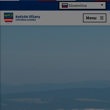
Slovenčina
Košické Oľšany
Menu
Oficiálna stránka