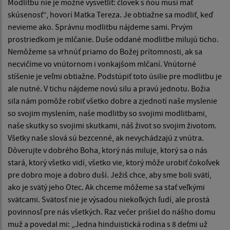
Modlitbu nie je možné vysvetliť: človek s ňou musí mať
skúsenosť“, hovorí Matka Tereza. Je obtiažne sa modliť, keď
nevieme ako. Správnu modlitbu nájdeme sami. Prvým
prostriedkom je mlčanie. Duše oddané modlitbe milujú ticho.
Nemôžeme sa vrhnúť priamo do Božej prítomnosti, ak sa
necvičíme vo vnútornom i vonkajšom mlčaní. Vnútorné
stíšenie je veľmi obtiažne. Podstúpiť toto úsilie pre modlitbu je
ale nutné. V tichu nájdeme novú silu a pravú jednotu. Božia
sila nám pomôže robiť všetko dobre a zjednotí naše myslenie
so svojim myslením, naše modlitby so svojimi modlitbami,
naše skutky so svojimi skutkami, náš život so svojim životom.
Všetky naše slová sú bezcenné, ak nevychádzajú z vnútra.
Dôverujte v dobrého Boha, ktorý nás miluje, ktorý sa o nás
stará, ktorý všetko vidí, všetko vie, ktorý môže urobiť čokoľvek
pre dobro moje a dobro duší. Ježiš chce, aby sme boli svätí,
ako je svätý jeho Otec. Ak chceme môžeme sa stať veľkými
svätcami. Svätosť nie je výsadou niekoľkých ľudí, ale prostá
povinnosľ pre nás všetkých. Raz večer prišiel do nášho domu
muž a povedal mi: „Jedna hinduistická rodina s 8 deťmi už