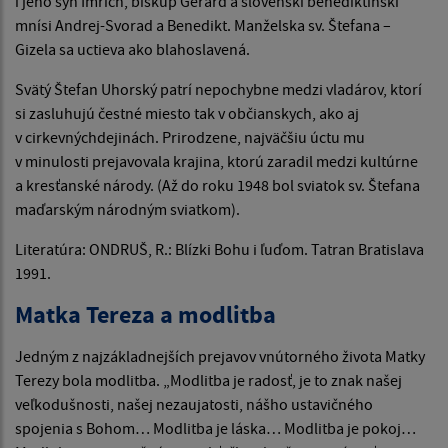
i jeho syn Imrich, biskup Gerard a slovenskí benediktínski
mnísi Andrej-Svorad a Benedikt. Manželska sv. Štefana –
Gizela sa uctieva ako blahoslavená.
Svätý Štefan Uhorský patrí nepochybne medzi vladárov, ktorí
si zasluhujú čestné miesto tak v občianskych, ako aj
v cirkevnýchdejinách. Prirodzene, najväčšiu úctu mu
v minulosti prejavovala krajina, ktorú zaradil medzi kultúrne
a kresťanské národy. (Až do roku 1948 bol sviatok sv. Štefana
maďarským národným sviatkom).
Literatúra: ONDRUŠ, R.: Blízki Bohu i ľuďom. Tatran Bratislava
1991.
Matka Tereza a modlitba
Jedným z najzákladnejších prejavov vnútorného života Matky
Terezy bola modlitba. „Modlitba je radosť, je to znak našej
veľkodušnosti, našej nezaujatosti, nášho ustavičného
spojenia s Bohom… Modlitba je láska… Modlitba je pokoj…