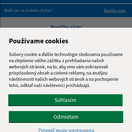
Boli tieto 
Boli 
Našli ste na stránke chybu?
Napíšte nám
Napíšte nám:
Meno (povinné)
Používame cookies
Súbory cookie a ďalšie technológie sledovania používame
na zlepšenie vášho zážitku z prehliadania našich
E-mailová adresa (povinné)
webových stránok, na to, aby sme vám zobrazovali
prispôsobený obsah a cielené reklamy, na analýzu
návštevnosti našich webových stránok a na pochopenie
toho, odkiaľ naši návštevníci prichádzajú.
Text vašej správy (povinné)
Súhlasím
Odmietam
Zmeniť moje nastavenia