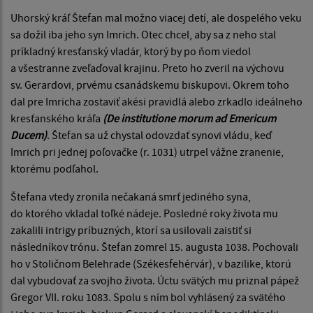
Uhorský kráľ Štefan mal možno viacej detí, ale dospelého veku
sa dožil iba jeho syn Imrich. Otec chcel, aby sa z neho stal
príkladný kresťanský vladár, ktorý by po ňom viedol
a všestranne zveľaďoval krajinu. Preto ho zveril na výchovu
sv. Gerardovi, prvému csanádskemu biskupovi. Okrem toho
dal pre Imricha zostaviť akési pravidlá alebo zrkadlo ideálneho
kresťanského kráľa
(De institutione morum ad Emericum
Ducem)
. Štefan sa už chystal odovzdať synovi vládu, keď
Imrich pri jednej poľovačke (r. 1031) utrpel vážne zranenie,
ktorému podľahol.
Štefana vtedy zronila nečakaná smrť jediného syna,
do ktorého vkladal toľké nádeje. Posledné roky života mu
zakalili intrigy príbuzných, ktorí sa usilovali zaistiť si
následníkov trónu. Štefan zomrel 15. augusta 1038. Pochovali
ho v Stoličnom Belehrade (Székesfehérvár), v bazilike, ktorú
dal vybudovať za svojho života. Úctu svätých mu priznal pápež
Gregor VII. roku 1083. Spolu s ním bol vyhlásený za svätého