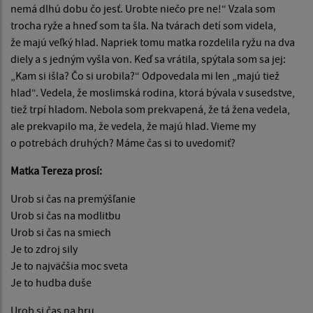
nemá dlhú dobu čo jesť. Urobte niečo pre ne!“ Vzala som
trocha ryže a hneď som ta šla. Na tvárach detí som videla,
že majú veľký hlad. Napriek tomu matka rozdelila ryžu na dva
diely a s jedným vyšla von. Keď sa vrátila, spýtala som sa jej:
„Kam si išla? Čo si urobila?“ Odpovedala mi len „majú tiež
hlad“. Vedela, že moslimská rodina, ktorá bývala v susedstve,
tiež trpí hladom. Nebola som prekvapená, že tá žena vedela,
ale prekvapilo ma, že vedela, že majú hlad. Vieme my
o potrebách druhých? Máme čas si to uvedomiť?
Matka Tereza prosí:
Urob si čas na premýšľanie
Urob si čas na modlitbu
Urob si čas na smiech
Je to zdroj sily
Je to najväčšia moc sveta
Je to hudba duše
Urob si čas na hru