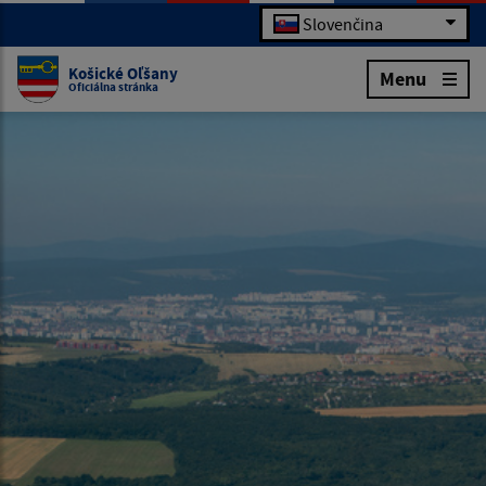
Slovenčina
Košické Oľšany
Menu
Oficiálna stránka