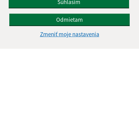
Súhlasím
Odmietam
Informácie o stránke:
Zmeniť moje nastavenia
Vyhlásenie o prístupnosti
Autorské práva
Ochrana osobných údajov
Navigácia:
Vytlačiť aktuálnu stránku
Mapa stránok
Cookies
Rýchle odkazy:
Úradná tabuľa
Aktuality
Projekty