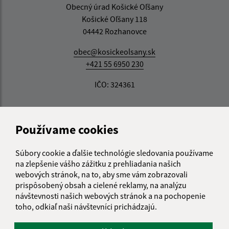
Obecný úrad Košické Oľšany
Košické Oľšany 118
04442 Rozhanovce
obec@kosickeolsany.sk
+421 55 6950 230
IČO: 324361
Používame cookies
Súbory cookie a ďalšie technológie sledovania používame
na zlepšenie vášho zážitku z prehliadania našich
webových stránok, na to, aby sme vám zobrazovali
prispôsobený obsah a cielené reklamy, na analýzu
návštevnosti našich webových stránok a na pochopenie
toho, odkiaľ naši návštevníci prichádzajú.