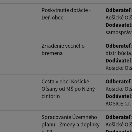
Poskytnutie dotácie -
Odberateľ
Deň obce
Košické Oľ
Dodávateľ
samosprávn
Zriadenie vecného
Odberateľ
bremena
distribúcia,
Dodávateľ
Košické Oľ
Cesta v obci Košické
Odberateľ
Oľšany od MŠ po Nižný
Košické Oľ
cintorín
Dodávateľ
KOŠICE s.r.
Spracovanie Územného
Odberateľ
plánu - Zmeny a doplnky
Košické Oľ
č. 03
Dodávateľ