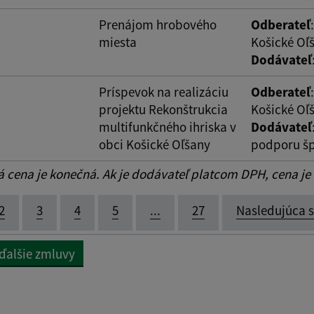
Prenájom hrobového
Odberateľ
miesta
Košické Oľ
Dodávateľ
Príspevok na realizáciu
Odberateľ
projektu Rekonštrukcia
Košické Oľ
multifunkčného ihriska v
Dodávateľ
obci Košické Oľšany
podporu šp
cena je konečná. Ak je dodávateľ platcom DPH, cena je
2
3
4
5
...
27
Nasledujúca 
 ďalšie zmluvy