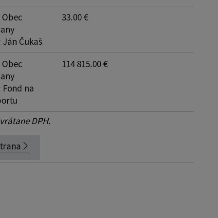
: Obec
33.00 €
šany
: Ján Čukaš
: Obec
114 815.00 €
šany
: Fond na
ortu
 vrátane DPH.
strana