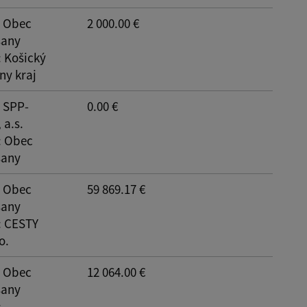
: Obec
2 000.00 €
šany
: Košický
y kraj
: SPP-
0.00 €
 a.s.
: Obec
šany
: Obec
59 869.17 €
šany
: CESTY
o.
: Obec
12 064.00 €
šany
: