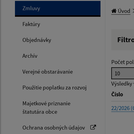
Zmluvy
Úvod
Faktúry
Filtr
Objednávky
Hľadan
Archív
Počet pol
Verejné obstarávanie
Typ dá
Výsledky
Použitie poplatku za rozvoj
Číslo
Suma 
Majetkové priznanie
22/2026 (
štatutára obce
Ochrana osobných údajov
Filtr