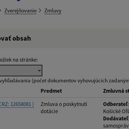
Zverejňovanie
Zmluvy
ovať obsah
ý výraz:
ožiek na stránke:
tumu:
Dátum od:
 vyhľadávania (počet dokumentov vyhovujúcich zadaným 
Predmet
Zmluvná s
od:
Suma do:
CRZ: 12658081 )
Zmluva o poskytnutí
Odberateľ
dotácie
Košické Oľ
Dodávateľ
samosprávn
ovať