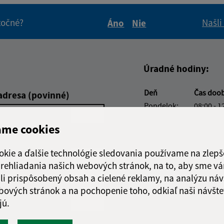
itočné?
Našli
Áno
Nie
Boli tieto informácie pre 
Boli tieto informáci
Úradné hodiny:
Deň
Čas doo
adresa (povinné)
Pondelok:
08:00 - 1
Utorok:
08:00 - 1
ame cookies
Streda:
08:00 - 1
Štvrtok:
nestránk
okie a ďalšie technológie sledovania používame na zlepš
Piatok:
08:00 - 1
 prehliadania našich webových stránok, na to, aby sme v
Obedňajšia prestáv
li prispôsobený obsah a cielené reklamy, na analýzu náv
bových stránok a na pochopenie toho, odkiaľ naši návšte
jú.