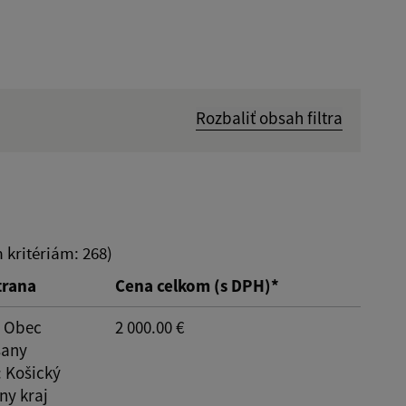
Rozbaliť obsah filtra
Hľadať v:
Dátum do:
kritériám: 268)
trana
Cena celkom (s DPH)*
Typ:
: Obec
2 000.00 €
šany
: Košický
y kraj
Reset