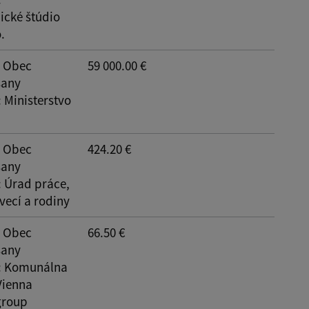
ické štúdio
.
: Obec
59 000.00 €
šany
: Ministerstvo
: Obec
424.20 €
šany
: Úrad práce,
vecí a rodiny
: Obec
66.50 €
šany
: Komunálna
Vienna
group