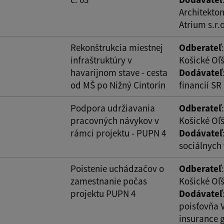
Architekton
Atrium s.r.o
Rekonštrukcia miestnej
Odberateľ
infraštruktúry v
Košické Oľ
havarijnom stave - cesta
Dodávateľ
od MŠ po Nižný Cintorín
financií SR
Podpora udržiavania
Odberateľ
pracovných návykov v
Košické Oľ
rámci projektu - PUPN 4
Dodávateľ
sociálnych 
Poistenie uchádzačov o
Odberateľ
zamestnanie počas
Košické Oľ
projektu PUPN 4
Dodávateľ
poisťovňa 
insurance 