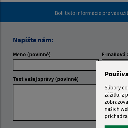
Boli tieto informácie pre vás už
Napíšte nám:
Meno (povinné)
E-mailová 
Použív
Text vašej správy (povinné)
Súbory co
zážitku z
zobrazova
našich we
prichádza