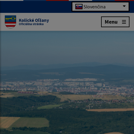
Slovenčina
Košické Oľšany
Menu
Oficiálna stránka