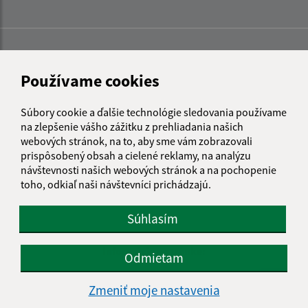
Používame cookies
Súbory cookie a ďalšie technológie sledovania používame
na zlepšenie vášho zážitku z prehliadania našich
webových stránok, na to, aby sme vám zobrazovali
prispôsobený obsah a cielené reklamy, na analýzu
návštevnosti našich webových stránok a na pochopenie
toho, odkiaľ naši návštevníci prichádzajú.
Súhlasím
Informácie o stránke:
Odmietam
Vyhlásenie o prístupnosti
Zmeniť moje nastavenia
Autorské práva