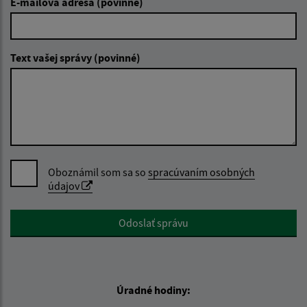
E-mailová adresa (povinné)
Text vašej správy (povinné)
Oboznámil som sa so
spracúvaním osobných
údajov
Google reCaptcha Response
Odoslať správu
Úradné hodiny: