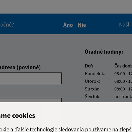
itočné?
Našli
Áno
Nie
Boli tieto informácie pre 
Boli tieto informáci
Úradné hodiny:
Deň
Čas doo
adresa (povinné)
Pondelok:
08:00 - 1
Utorok:
08:00 - 1
Streda:
08:00 - 1
Štvrtok:
nestránk
Piatok:
08:00 - 1
ame cookies
Obedňajšia prestáv
okie a ďalšie technológie sledovania používame na zlepš