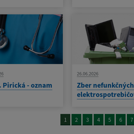
26
26.06.2026
 Pirická - oznam
Zber nefunkčnýc
elektrospotrebič
1
2
3
4
5
6
7