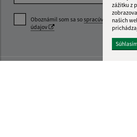
zážitku z
zobrazova
Oboznámil som sa so
spracúvaním osobný
našich we
údajov
prichádza
Súhlasí