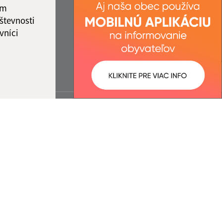
ám
števnosti
vníci