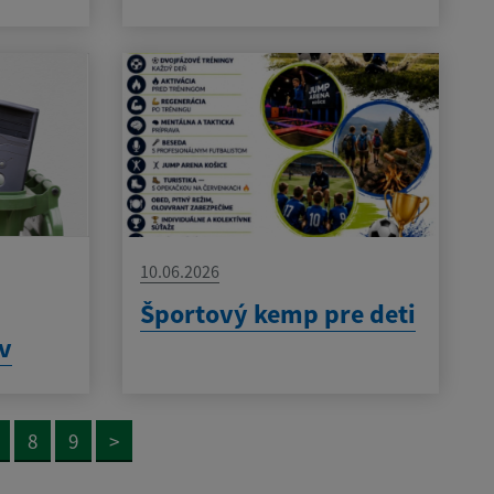
10.06.2026
h
Športový kemp pre deti
ov
8
9
>