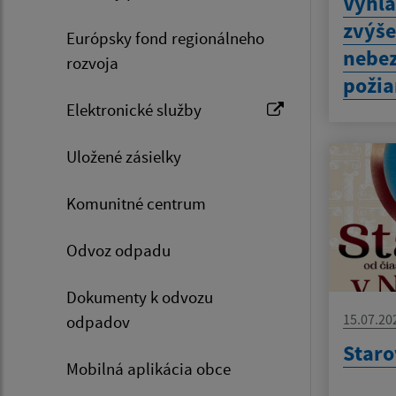
Vyhlá
zvýš
Európsky fond regionálneho
nebez
rozvoja
požia
Elektronické služby
Uložené zásielky
Komunitné centrum
Odvoz odpadu
Dokumenty k odvozu
15.07.20
odpadov
Staro
Mobilná aplikácia obce