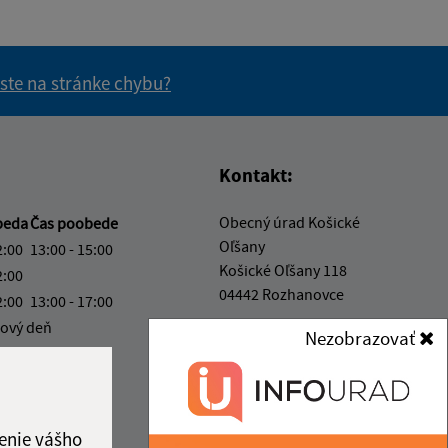
 ste na stránke chybu?
vás užitočné?
e pre vás užitočné?
Kontakt:
Obecný úrad Košické
beda
Čas poobede
Oľšany
2:00
13:00 - 15:00
Košické Oľšany 118
2:00
04442 Rozhanovce
2:00
13:00 - 17:00
ový deň
obec@kosickeolsany.sk
Nezobrazovať
2:00
+421 55 6950 230
ka:
12:00 - 13:00
IČO: 324361
enie vášho