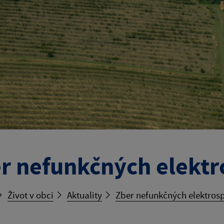
r nefunkčných elektr
Život v obci
Aktuality
Zber nefunkčných elektros