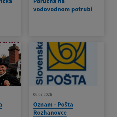
rická
Porucha na
vodovodnom potrubí
06.07.2026
a
Oznam - Pošta
Rozhanovce