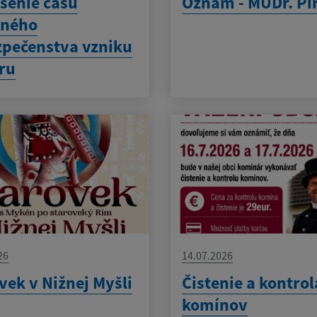
senie času
Oznam - MUDr. Pi
eného
pečenstva vzniku
ru
26
14.07.2026
vek v Nižnej Myšli
Čistenie a kontrol
komínov