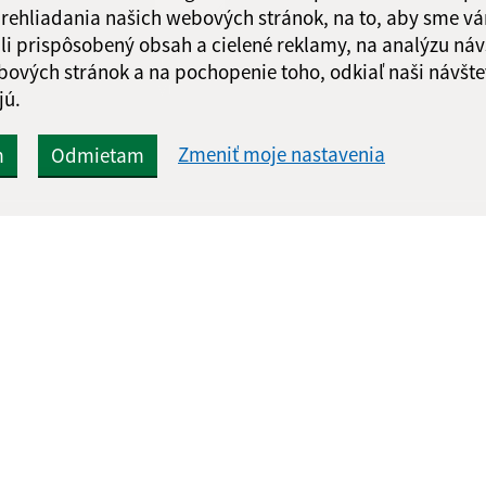
 prehliadania našich webových stránok, na to, aby sme v
li prispôsobený obsah a cielené reklamy, na analýzu náv
Google reCaptcha Response
Odoslať
ch
bových stránok a na pochopenie toho, odkiaľ naši návšte
správu
jú.
Zmeniť moje nastavenia
m
Odmietam