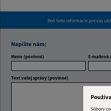
Boli tieto informácie pre vás už
Napíšte nám:
Meno (povinné)
E-mailová 
Text vašej správy (povinné)
Použív
Súbory co