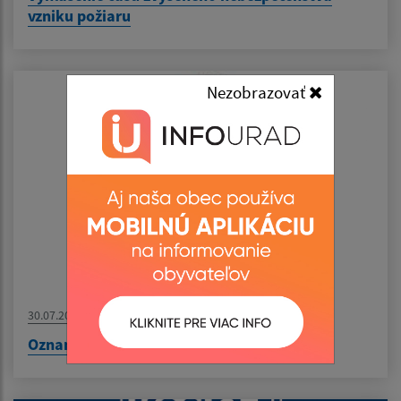
vzniku požiaru
Nezobrazovať
30.07.2026
Oznam - MUDr. Pirická