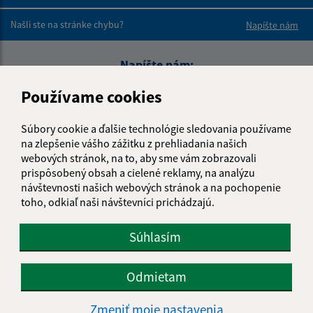
Boli tieto 
Boli 
Našli ste na stránke chybu?
Napíšte nám
Napíšte nám:
Meno (povinné)
Používame cookies
Súbory cookie a ďalšie technológie sledovania používame
na zlepšenie vášho zážitku z prehliadania našich
E-mailová adresa (povinné)
webových stránok, na to, aby sme vám zobrazovali
prispôsobený obsah a cielené reklamy, na analýzu
návštevnosti našich webových stránok a na pochopenie
toho, odkiaľ naši návštevníci prichádzajú.
Text vašej správy (povinné)
Súhlasím
Odmietam
Zmeniť moje nastavenia