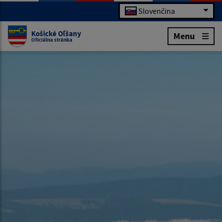
Slovenčina
Košické Oľšany
Menu
Oficiálna stránka