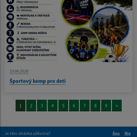
10.06.2026
Športový kemp pre deti
1
2
3
4
5
6
7
8
9
>
Je táto stránka užitočná?
Áno
Nie