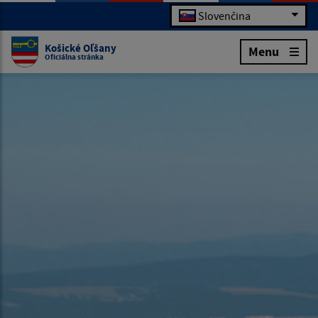
Slovenčina
Košické Oľšany
Menu
Oficiálna stránka