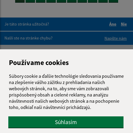
Je táto stránka užitočná?
Áno
Nie
Boli tieto 
Boli 
Našli ste na stránke chybu?
Napíšte nám
Napíšte nám:
Používame cookies
Meno (povinné)
Súbory cookie a ďalšie technológie sledovania používame
na zlepšenie vášho zážitku z prehliadania našich
webových stránok, na to, aby sme vám zobrazovali
E-mailová adresa (povinné)
prispôsobený obsah a cielené reklamy, na analýzu
návštevnosti našich webových stránok a na pochopenie
toho, odkiaľ naši návštevníci prichádzajú.
Text vašej správy (povinné)
Súhlasím