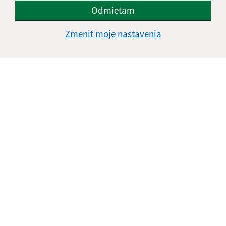
Odmietam
Zmeniť moje nastavenia
Oboznámil som sa so
spracúvaním osobných
údajov
Google reCaptcha Response
Odoslať správu
Úradné hodiny:
Deň
Čas doobeda
Čas poobede
Pondelok:
08:00 - 12:00
13:00 - 15:00
Utorok:
08:00 - 12:00
Streda:
08:00 - 12:00
13:00 - 17:00
Štvrtok:
nestránkový deň
Piatok:
08:00 - 12:00