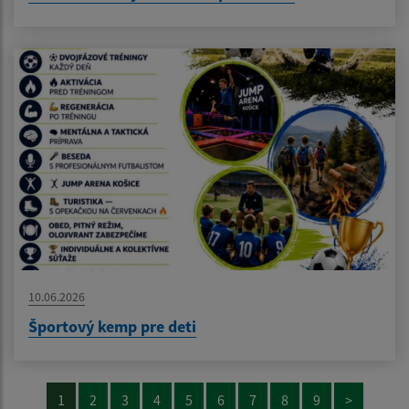
10.06.2026
Športový kemp pre deti
1
2
3
4
5
6
7
8
9
>