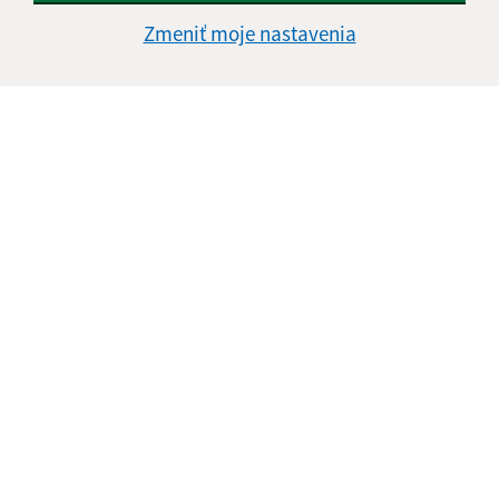
Text vašej správy (povinné)
Zmeniť moje nastavenia
Oboznámil som sa so
spracúvaním osobných
údajov
Google reCaptcha Response
Odoslať správu
Úradné hodiny:
Deň
Čas doobeda
Čas poobede
Pondelok:
08:00 - 12:00
13:00 - 15:00