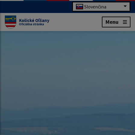
Slovenčina
Košické Oľšany
Menu
Oficiálna stránka