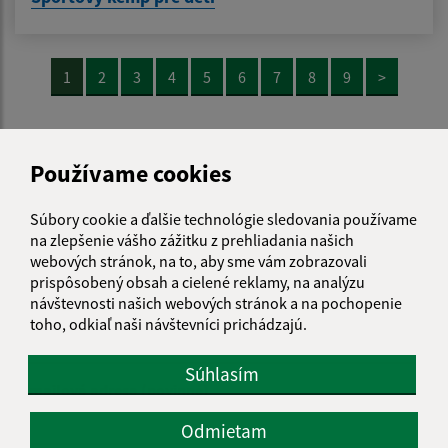
1
2
3
4
5
6
7
8
9
>
Používame cookies
Je táto stránka užitočná?
Áno
Nie
Boli tieto 
Boli 
Našli ste na stránke chybu?
Napíšte nám
Súbory cookie a ďalšie technológie sledovania používame
na zlepšenie vášho zážitku z prehliadania našich
webových stránok, na to, aby sme vám zobrazovali
Napíšte nám:
prispôsobený obsah a cielené reklamy, na analýzu
návštevnosti našich webových stránok a na pochopenie
Meno (povinné)
toho, odkiaľ naši návštevníci prichádzajú.
Súhlasím
E-mailová adresa (povinné)
Odmietam