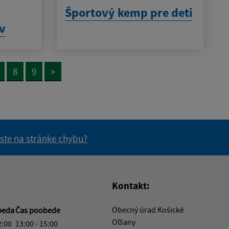
h
Športový kemp pre deti
ov
8
9
>
 ste na stránke chybu?
vás užitočné?
e pre vás užitočné?
Kontakt:
Obecný úrad Košické
beda
Čas poobede
Oľšany
2:00
13:00 - 15:00