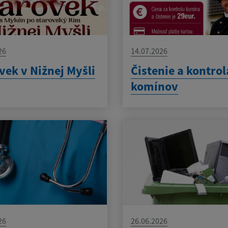
26
14.07.2026
vek v Nižnej Myšli
Čistenie a kontrol
komínov
26
26.06.2026