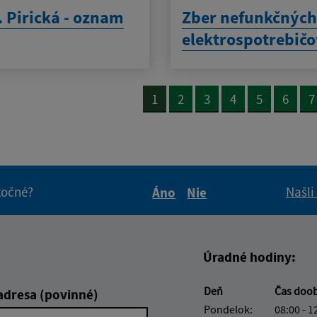
 Pirická - oznam
Zber nefunkčnýc
elektrospotrebič
1
2
3
4
5
6
7
itočné?
Našli
Áno
Nie
Boli tieto informácie pre 
Boli tieto informáci
Úradné hodiny:
Deň
Čas doo
adresa (povinné)
Pondelok:
08:00 - 1