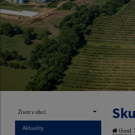
Sku
Život v obci
Aktuality
Úvod