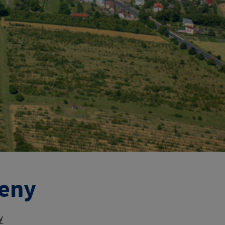
ženy
y