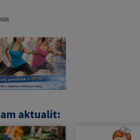
2026
am aktualít: