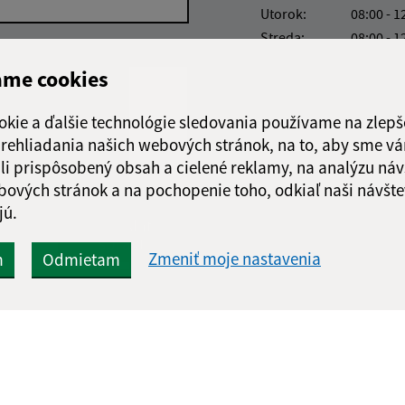
Utorok:
08:00 - 1
Streda:
08:00 - 1
Štvrtok:
nestránk
ame cookies
Piatok:
08:00 - 1
Obedňajšia prestáv
okie a ďalšie technológie sledovania používame na zlepš
 prehliadania našich webových stránok, na to, aby sme v
li prispôsobený obsah a cielené reklamy, na analýzu náv
bových stránok a na pochopenie toho, odkiaľ naši návšte
jú.
Google reCaptcha Response
Odoslať
ch
správu
Zmeniť moje nastavenia
m
Odmietam