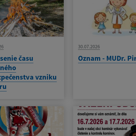
26
30.07.2026
senie času
Oznam - MUDr. Pi
eného
pečenstva vzniku
ru