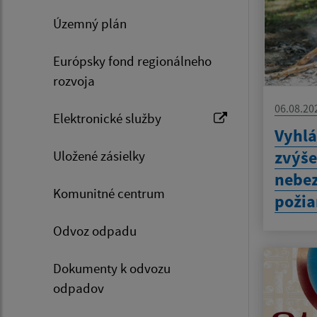
Územný plán
Európsky fond regionálneho
rozvoja
06.08.20
Elektronické služby
Vyhlá
zvýš
Uložené zásielky
nebez
Komunitné centrum
požia
Odvoz odpadu
Dokumenty k odvozu
odpadov