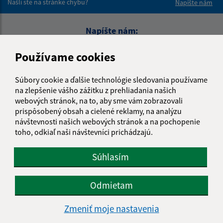
Našli ste na stránke chybu?
Napíšte nám
Napíšte nám:
Meno (povinné)
Používame cookies
Súbory cookie a ďalšie technológie sledovania používame
E-mailová adresa (povinné)
na zlepšenie vášho zážitku z prehliadania našich
webových stránok, na to, aby sme vám zobrazovali
prispôsobený obsah a cielené reklamy, na analýzu
návštevnosti našich webových stránok a na pochopenie
Text vašej správy (povinné)
toho, odkiaľ naši návštevníci prichádzajú.
Súhlasím
Odmietam
Zmeniť moje nastavenia
Oboznámil som sa so
spracúvaním osobných
údajov