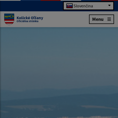
Slovenčina
Košické Oľšany
Menu
Oficiálna stránka