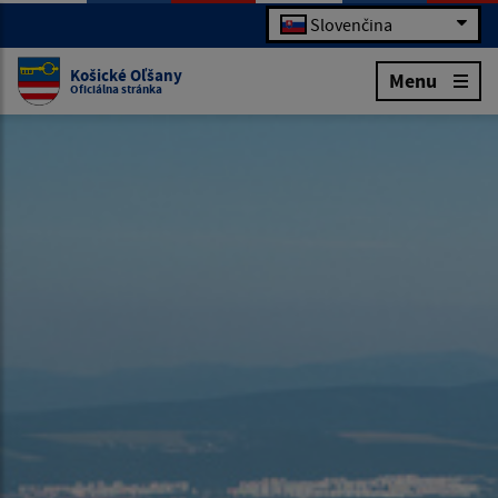
Slovenčina
Košické Oľšany
Menu
Oficiálna stránka