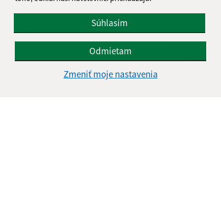
Súhlasím
Oboznámil som sa so
spracúvaním osobných
údajov
Odmietam
Google reCaptcha Response
Zmeniť moje nastavenia
Odoslať správu
Úradné hodiny:
Deň
Čas doobeda
Čas poobede
Pondelok:
08:00 - 12:00
13:00 - 15:00
Utorok:
08:00 - 12:00
Streda:
08:00 - 12:00
13:00 - 17:00
Štvrtok:
nestránkový deň
Piatok:
08:00 - 12:00