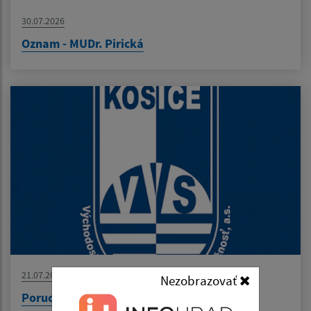
30.07.2026
Oznam - MUDr. Pirická
21.07.2026
Nezobrazovať
Porucha na vodovodnom potrubí