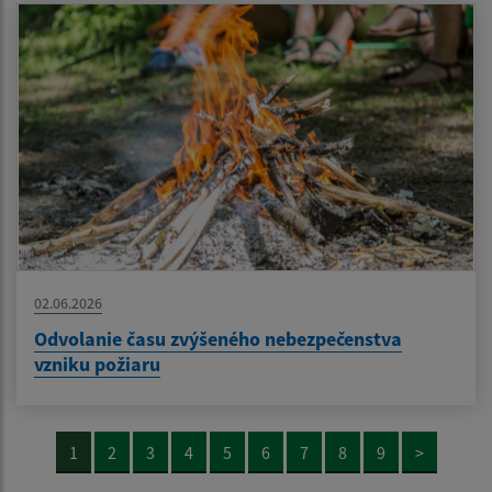
02.06.2026
Odvolanie času zvýšeného nebezpečenstva
vzniku požiaru
1
2
3
4
5
6
7
8
9
>