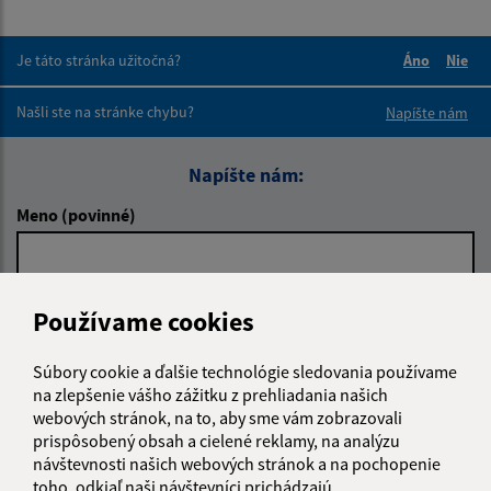
Je táto stránka užitočná?
Áno
Nie
Boli tieto 
Boli 
Našli ste na stránke chybu?
Napíšte nám
Napíšte nám:
Meno (povinné)
E-mailová adresa (povinné)
Používame cookies
Súbory cookie a ďalšie technológie sledovania používame
Text vašej správy (povinné)
na zlepšenie vášho zážitku z prehliadania našich
webových stránok, na to, aby sme vám zobrazovali
prispôsobený obsah a cielené reklamy, na analýzu
návštevnosti našich webových stránok a na pochopenie
toho, odkiaľ naši návštevníci prichádzajú.