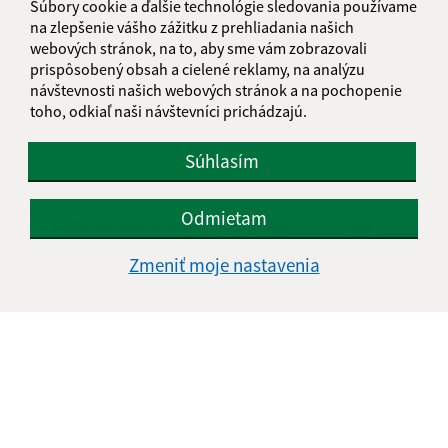
Súbory cookie a ďalšie technológie sledovania používame
na zlepšenie vášho zážitku z prehliadania našich
webových stránok, na to, aby sme vám zobrazovali
Text vašej správy (povinné)
prispôsobený obsah a cielené reklamy, na analýzu
návštevnosti našich webových stránok a na pochopenie
toho, odkiaľ naši návštevníci prichádzajú.
Súhlasím
Odmietam
Oboznámil som sa so
spracúvaním osobných
údajov
Zmeniť moje nastavenia
Google reCaptcha Response
Odoslať správu
Úradné hodiny:
Deň
Čas doobeda
Čas poobede