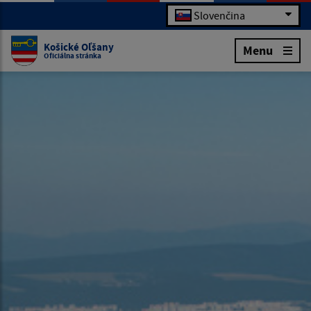
Slovenčina
Košické Oľšany
Menu
Oficiálna stránka