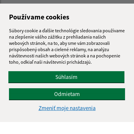
Meno (povinné)
Používame cookies
Súbory cookie a ďalšie technológie sledovania používame
E-mailová adresa (povinné)
na zlepšenie vášho zážitku z prehliadania našich
webových stránok, na to, aby sme vám zobrazovali
prispôsobený obsah a cielené reklamy, na analýzu
Text vašej správy (povinné)
návštevnosti našich webových stránok a na pochopenie
toho, odkiaľ naši návštevníci prichádzajú.
Súhlasím
Odmietam
Oboznámil som sa so
spracúvaním osobných
Zmeniť moje nastavenia
údajov
Google reCaptcha Response
Odoslať správu