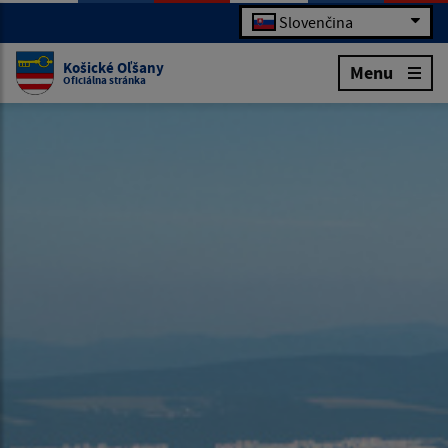
Slovenčina
Košické Oľšany
Menu
Oficiálna stránka