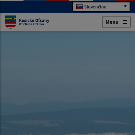
Slovenčina
Košické Oľšany
Menu
Oficiálna stránka