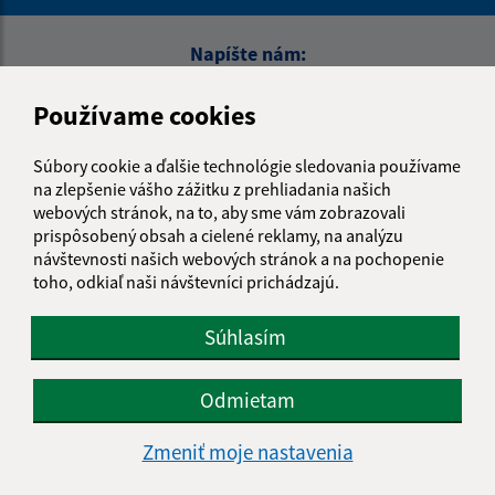
Napíšte nám:
Meno (povinné)
Používame cookies
Súbory cookie a ďalšie technológie sledovania používame
E-mailová adresa (povinné)
na zlepšenie vášho zážitku z prehliadania našich
webových stránok, na to, aby sme vám zobrazovali
prispôsobený obsah a cielené reklamy, na analýzu
návštevnosti našich webových stránok a na pochopenie
Text vašej správy (povinné)
toho, odkiaľ naši návštevníci prichádzajú.
Súhlasím
Odmietam
Zmeniť moje nastavenia
Oboznámil som sa so
spracúvaním osobných
údajov