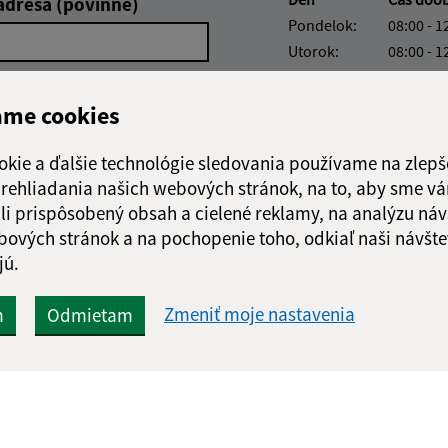
adresa (povinné)
Pondelok:
08:00 - 1
Utorok:
08:00 - 1
Streda:
08:00 - 1
Štvrtok:
nestránk
ame cookies
Piatok:
08:00 - 1
okie a ďalšie technológie sledovania používame na zlepš
Obedňajšia prestáv
 prehliadania našich webových stránok, na to, aby sme v
li prispôsobený obsah a cielené reklamy, na analýzu náv
bových stránok a na pochopenie toho, odkiaľ naši návšte
jú.
Google reCaptcha Response
Odoslať
ch
správu
Zmeniť moje nastavenia
m
Odmietam