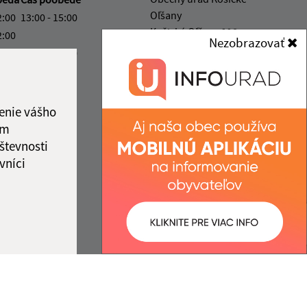
Oľšany
2:00
13:00 - 15:00
Košické Oľšany 118
2:00
Nezobrazovať
04442 Rozhanovce
2:00
13:00 - 17:00
ový deň
obec@kosickeolsany.sk
2:00
+421 55 6950 230
enie vášho
ka:
12:00 - 13:00
IČO: 324361
ám
števnosti
vníci