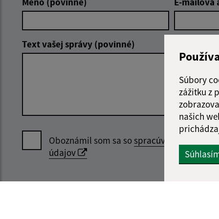
Meno (povinné)
E-mailová 
Text vašej správy (povinné)
Použív
Súbory co
zážitku z
zobrazova
našich we
prichádza
Oboznámil som sa so
spracúvaním osobný
údajov
Súhlasí