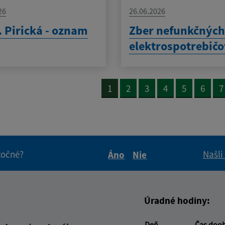
26
26.06.2026
 Pirická - oznam
Zber nefunkčnýc
elektrospotrebič
1
2
3
4
5
6
7
itočné?
Našli
Áno
Nie
Boli tieto informácie pre 
Boli tieto informáci
Úradné hodiny:
Deň
Čas doo