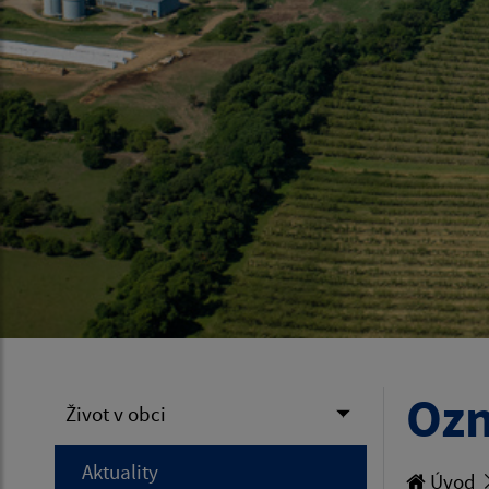
Ozn
Život v obci
Aktuality
Úvod