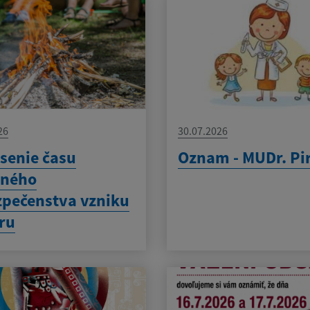
26
30.07.2026
senie času
Oznam - MUDr. Pi
eného
pečenstva vzniku
ru