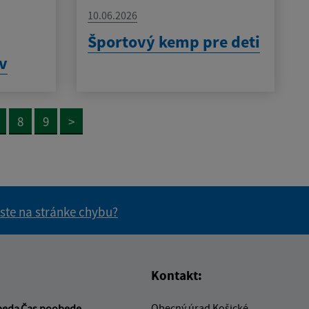
10.06.2026
h
Športový kemp pre deti
ov
8
9
>
 ste na stránke chybu?
vás užitočné?
e pre vás užitočné?
Kontakt:
Obecný úrad Košické
beda
Čas poobede