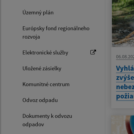
Územný plán
Európsky fond regionálneho
rozvoja
Elektronické služby
06.08.20
Vyhlá
Uložené zásielky
zvýš
Komunitné centrum
nebez
požia
Odvoz odpadu
Dokumenty k odvozu
odpadov