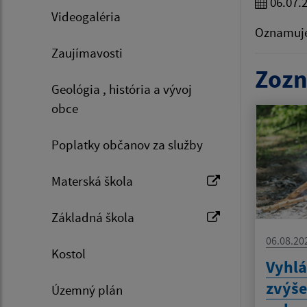
06.07.
Videogaléria
Oznamuje
Zaujímavosti
Zozn
Geológia , história a vývoj
obce
Poplatky občanov za služby
Materská škola
Základná škola
06.08.20
Kostol
Vyhlá
zvýš
Územný plán