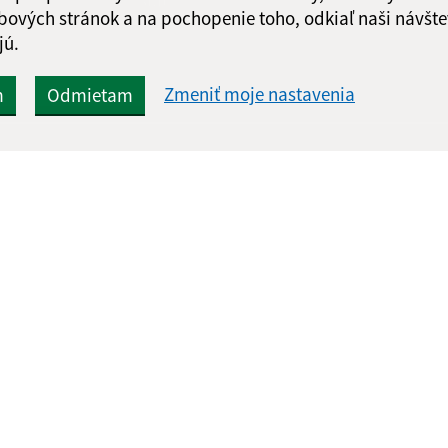
ch
bových stránok a na pochopenie toho, odkiaľ naši návšte
správu
jú.
Zmeniť moje nastavenia
m
Odmietam