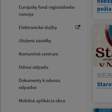
nebez
Európsky fond regionálneho
požia
rozvoja
Elektronické služby
Uložené zásielky
Komunitné centrum
Odvoz odpadu
15.07.20
Dokumenty k odvozu
Staro
odpadov
Mobilná aplikácia obce