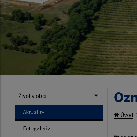
Ozn
Život v obci
Aktuality
Úvod
Fotogaléria