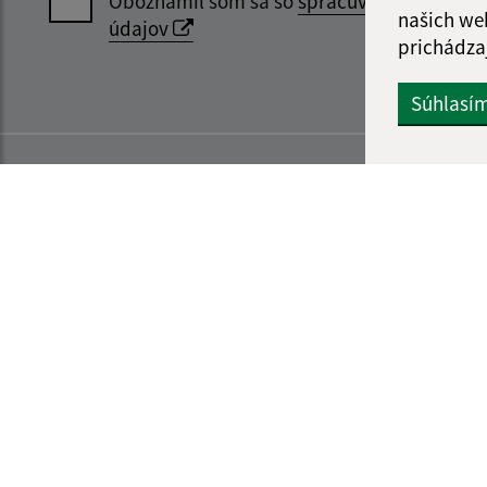
Oboznámil som sa so
spracúvaním osobný
našich we
údajov
prichádza
Súhlasí