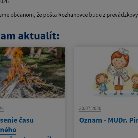
2026
me občanom, že pošta Rozhanovce bude z prevádzkový
am aktualít:
26
30.07.2026
senie času
Oznam - MUDr. Pi
eného