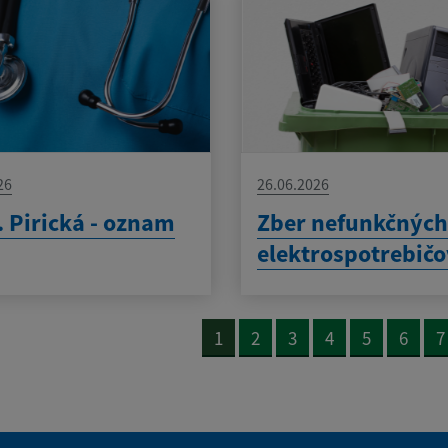
26
26.06.2026
 Pirická - oznam
Zber nefunkčnýc
elektrospotrebič
1
2
3
4
5
6
7