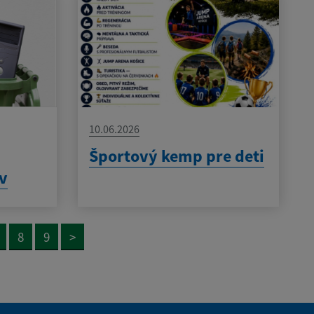
10.06.2026
h
Športový kemp pre deti
ov
8
9
>