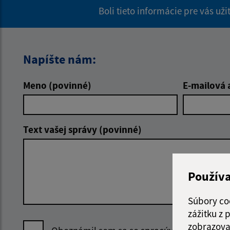
Boli tieto informácie pre vás už
Napíšte nám:
Meno (povinné)
E-mailová 
Text vašej správy (povinné)
Použív
Súbory co
zážitku z
zobrazova