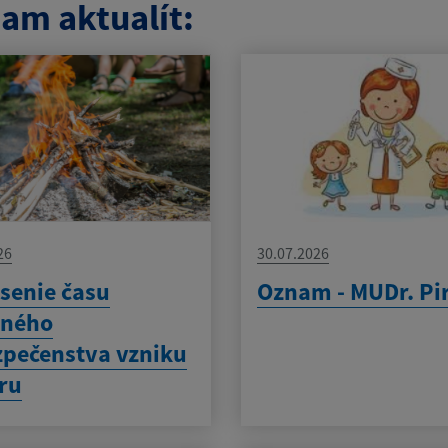
am aktualít:
26
30.07.2026
senie času
Oznam - MUDr. Pi
eného
pečenstva vzniku
ru