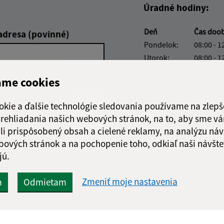
Úradné hodiny:
Deň
Čas doo
adresa (povinné)
Pondelok:
08:00 - 1
Utorok:
08:00 - 1
Streda:
08:00 - 1
ame cookies
Štvrtok:
nestránk
Piatok:
08:00 - 1
okie a ďalšie technológie sledovania používame na zlepš
Obedňajšia prestáv
 prehliadania našich webových stránok, na to, aby sme v
li prispôsobený obsah a cielené reklamy, na analýzu náv
bových stránok a na pochopenie toho, odkiaľ naši návšte
jú.
Google reCaptcha Response
Odoslať
ch
Zmeniť moje nastavenia
m
Odmietam
správu