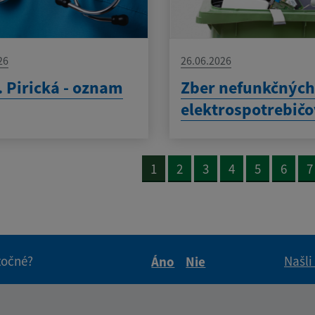
26
26.06.2026
 Pirická - oznam
Zber nefunkčnýc
elektrospotrebič
1
2
3
4
5
6
7
itočné?
Našli
Áno
Nie
Boli tieto informácie pre 
Boli tieto informáci