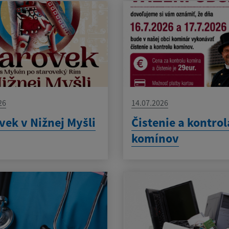
26
14.07.2026
vek v Nižnej Myšli
Čistenie a kontrol
komínov