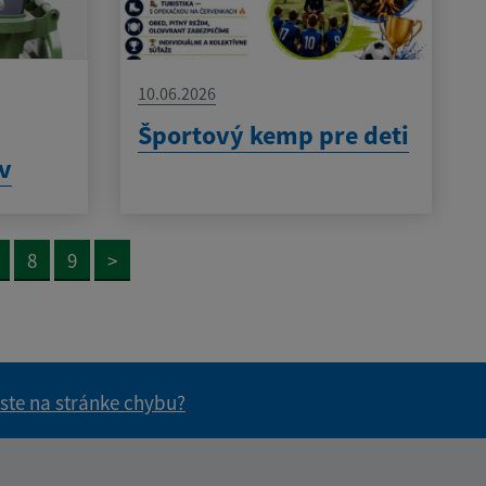
10.06.2026
h
Športový kemp pre deti
ov
8
9
>
 ste na stránke chybu?
vás užitočné?
e pre vás užitočné?