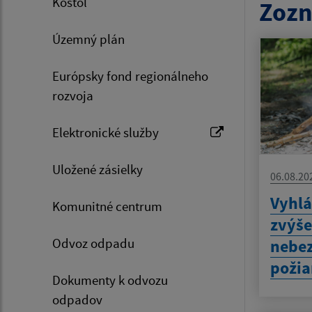
Kostol
Zozn
Územný plán
Európsky fond regionálneho
rozvoja
Elektronické služby
Uložené zásielky
06.08.20
Vyhlá
Komunitné centrum
zvýš
Odvoz odpadu
nebez
požia
Dokumenty k odvozu
odpadov