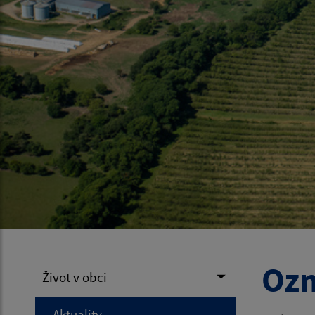
Ozn
Život v obci
Aktuality