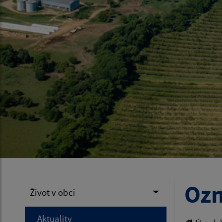
Ozn
Život v obci
Aktuality