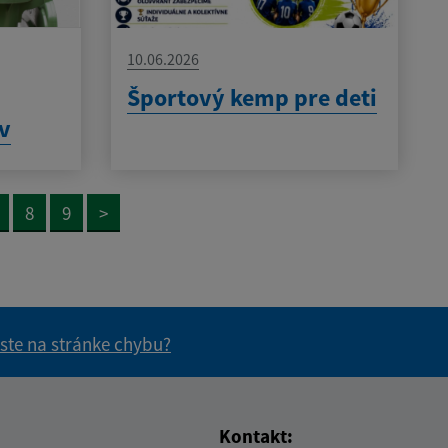
10.06.2026
h
Športový kemp pre deti
ov
8
9
>
 ste na stránke chybu?
vás užitočné?
e pre vás užitočné?
Kontakt: