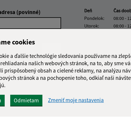
Deň
Čas doo
adresa (povinné)
Pondelok:
08:00 - 1
Utorok:
08:00 - 1
Streda:
08:00 - 1
ame cookies
Štvrtok:
nestránk
Piatok:
08:00 - 1
okie a ďalšie technológie sledovania používame na zlepš
Obedňajšia prestáv
 prehliadania našich webových stránok, na to, aby sme v
li prispôsobený obsah a cielené reklamy, na analýzu náv
bových stránok a na pochopenie toho, odkiaľ naši návšte
jú.
Google reCaptcha Response
Odoslať
ch
správu
Zmeniť moje nastavenia
m
Odmietam