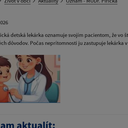
Život v obci
Aktuality
Oznam - MUDr. Pirická
2026
ická detská lekárka oznamuje svojím pacientom, že vo štv
ch dôvodov. Počas neprítomnosti ju zastupuje lekárka 
am aktualít: