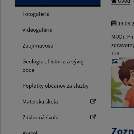
Úvod
Fotogaléria
19.03.
Videogaléria
MUDr. Pir
zdravotný
Zaujímavosti
129.
Geológia , história a vývoj
obce
Poplatky občanov za služby
Materská škola
Základná škola
Zozn
Kostol