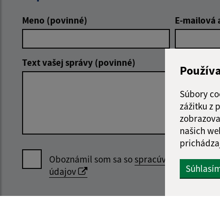
Meno (povinné)
E-mailová 
Text vašej správy (povinné)
Použív
Súbory co
zážitku z
zobrazova
našich we
prichádza
Oboznámil som sa so
spracúvaním osobný
Súhlasí
údajov