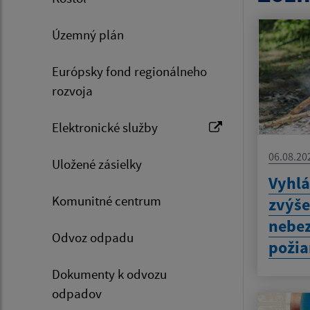
Územný plán
Európsky fond regionálneho
rozvoja
Elektronické služby
06.08.20
Uložené zásielky
Vyhlá
Komunitné centrum
zvýš
nebez
Odvoz odpadu
požia
Dokumenty k odvozu
odpadov