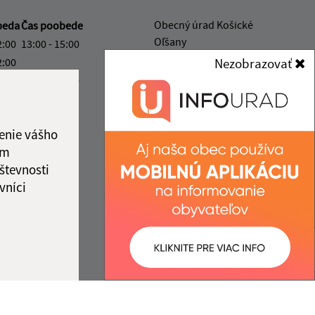
Obecný úrad Košické
beda
Čas poobede
Oľšany
2:00
13:00 - 15:00
Košické Oľšany 118
2:00
Nezobrazovať
04442 Rozhanovce
2:00
13:00 - 17:00
ový deň
obec@kosickeolsany.sk
2:00
+421 55 6950 230
enie vášho
ka:
12:00 - 13:00
IČO: 324361
ám
števnosti
vníci