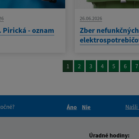
26
26.06.2026
 Pirická - oznam
Zber nefunkčnýc
elektrospotrebič
1
2
3
4
5
6
7
itočné?
Našli
Áno
Nie
Boli tieto informácie pre 
Boli tieto informáci
Úradné hodiny: