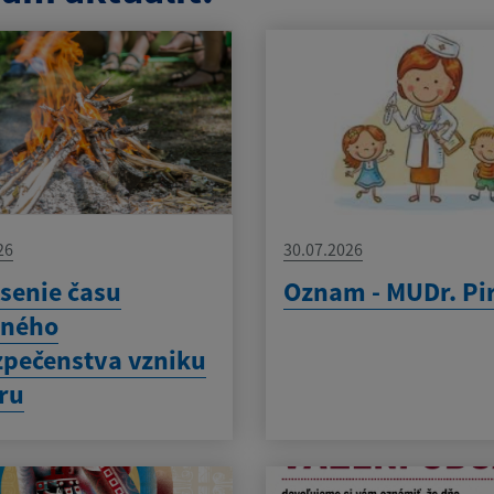
26
30.07.2026
senie času
Oznam - MUDr. Pi
eného
pečenstva vzniku
ru