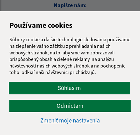
Napíšte nám:
Meno (povinné)
Používame cookies
Súbory cookie a ďalšie technológie sledovania používame
E-mailová adresa (povinné)
na zlepšenie vášho zážitku z prehliadania našich
webových stránok, na to, aby sme vám zobrazovali
prispôsobený obsah a cielené reklamy, na analýzu
návštevnosti našich webových stránok a na pochopenie
Text vašej správy (povinné)
toho, odkiaľ naši návštevníci prichádzajú.
Súhlasím
Odmietam
Oboznámil som sa so
spracúvaním osobných
Zmeniť moje nastavenia
údajov