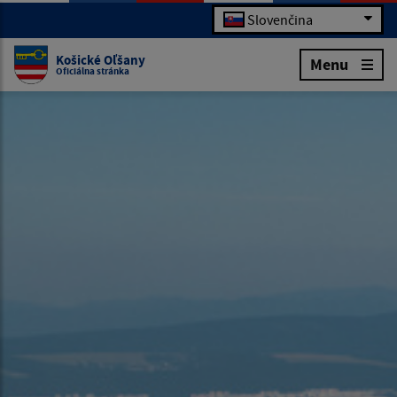
Slovenčina
Košické Oľšany
Menu
Oficiálna stránka