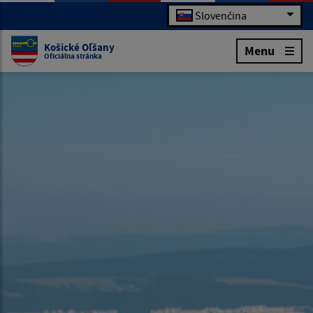
Slovenčina
Košické Oľšany
Menu
Oficiálna stránka