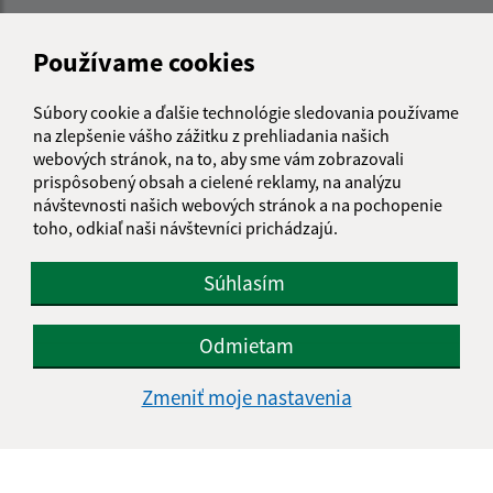
Meno (povinné)
Používame cookies
Súbory cookie a ďalšie technológie sledovania používame
E-mailová adresa (povinné)
na zlepšenie vášho zážitku z prehliadania našich
webových stránok, na to, aby sme vám zobrazovali
prispôsobený obsah a cielené reklamy, na analýzu
Text vašej správy (povinné)
návštevnosti našich webových stránok a na pochopenie
toho, odkiaľ naši návštevníci prichádzajú.
Súhlasím
Odmietam
Oboznámil som sa so
spracúvaním osobných
Zmeniť moje nastavenia
údajov
Google reCaptcha Response
Odoslať správu