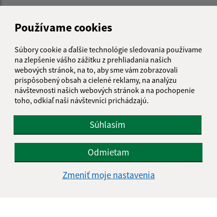
Meno (povinné)
Používame cookies
Súbory cookie a ďalšie technológie sledovania používame
E-mailová adresa (povinné)
na zlepšenie vášho zážitku z prehliadania našich
webových stránok, na to, aby sme vám zobrazovali
prispôsobený obsah a cielené reklamy, na analýzu
Text vašej správy (povinné)
návštevnosti našich webových stránok a na pochopenie
toho, odkiaľ naši návštevníci prichádzajú.
Súhlasím
Odmietam
Oboznámil som sa so
spracúvaním osobných
Zmeniť moje nastavenia
údajov
Google reCaptcha Response
Odoslať správu