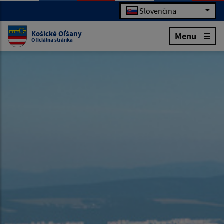
Slovenčina
Košické Oľšany
Menu
Oficiálna stránka