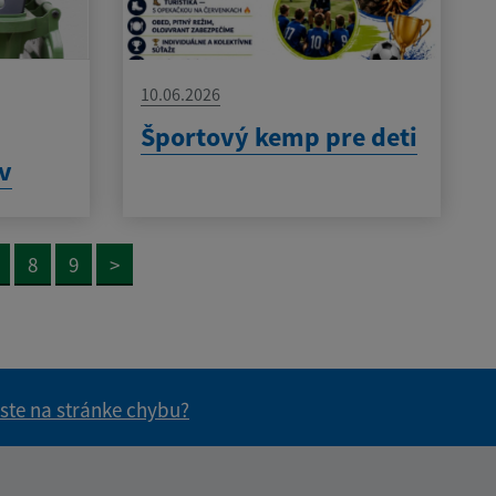
10.06.2026
h
Športový kemp pre deti
ov
8
9
>
 ste na stránke chybu?
vás užitočné?
e pre vás užitočné?