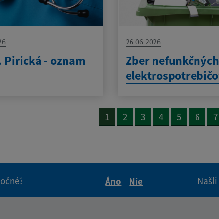
26
26.06.2026
 Pirická - oznam
Zber nefunkčnýc
elektrospotrebič
1
2
3
4
5
6
7
itočné?
Našli
Áno
Nie
Boli tieto informácie pre 
Boli tieto informáci