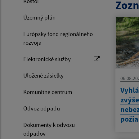
Kostol
Zozn
Územný plán
Európsky fond regionálneho
rozvoja
Elektronické služby
Uložené zásielky
06.08.20
Vyhlá
Komunitné centrum
zvýš
Odvoz odpadu
nebez
požia
Dokumenty k odvozu
odpadov