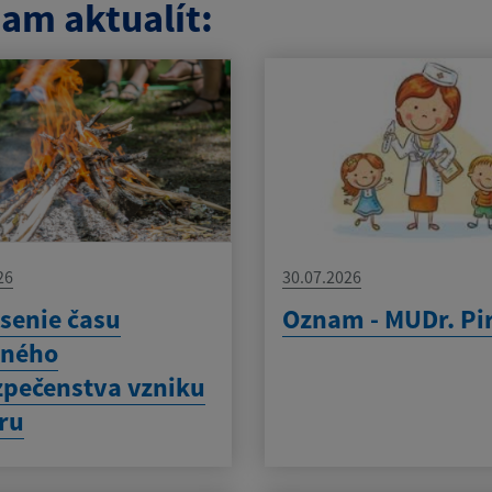
am aktualít:
26
30.07.2026
senie času
Oznam - MUDr. Pi
eného
pečenstva vzniku
ru