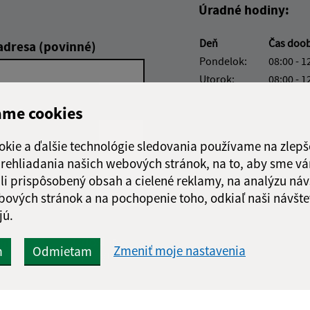
Úradné hodiny:
Deň
Čas doo
adresa (povinné)
Pondelok:
08:00 - 1
Utorok:
08:00 - 1
Streda:
08:00 - 1
ame cookies
Štvrtok:
nestránk
Piatok:
08:00 - 1
okie a ďalšie technológie sledovania používame na zlepš
Obedňajšia prestáv
 prehliadania našich webových stránok, na to, aby sme v
li prispôsobený obsah a cielené reklamy, na analýzu náv
bových stránok a na pochopenie toho, odkiaľ naši návšte
jú.
Google reCaptcha Response
Odoslať
ch
Zmeniť moje nastavenia
m
Odmietam
správu