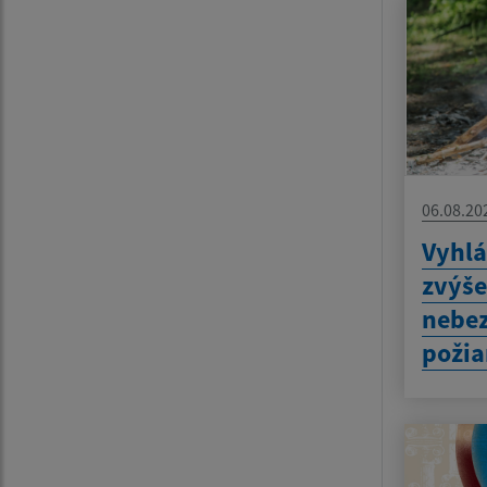
06.08.20
Vyhlá
zvýš
nebez
požia