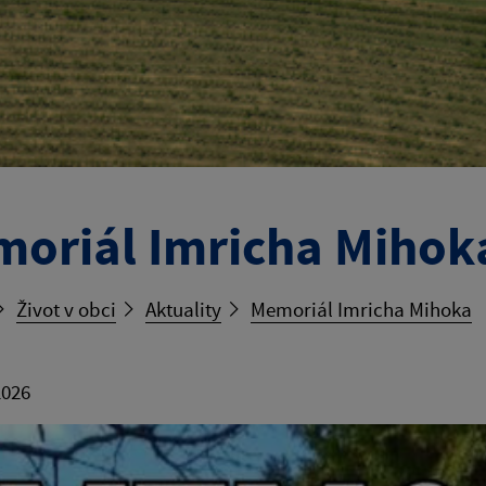
oriál Imricha Mihok
Život v obci
Aktuality
Memoriál Imricha Mihoka
2026