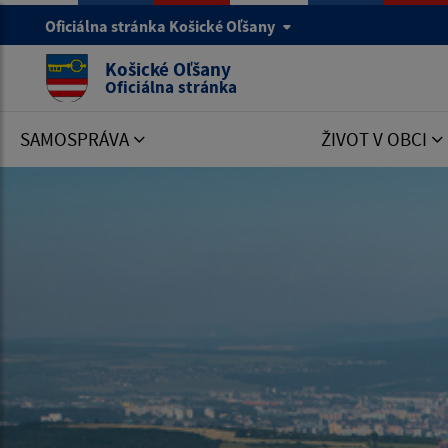
Oficiálna stránka Košické Oľšany
Košické Oľšany
Oficiálna stránka
SAMOSPRÁVA
ŽIVOT V OBCI