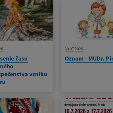
26
30.07.2026
senie času
Oznam - MUDr. Pi
eného
pečenstva vzniku
ru