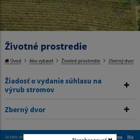
Životné prostredie
Úvod
Ako vybaviť
Životné prostredie
Zberný dvor
Žiadosť o vydanie súhlasu na
výrub stromov
Zberný dvor
Je táto stránka užitočná?
Áno
Nie