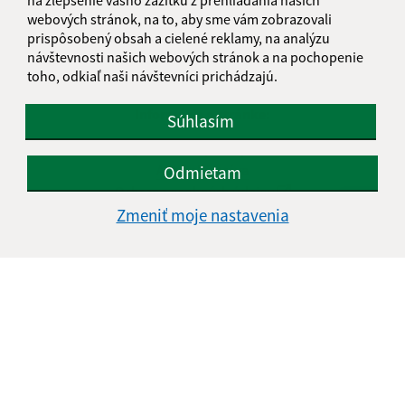
webových stránok, na to, aby sme vám zobrazovali
prispôsobený obsah a cielené reklamy, na analýzu
návštevnosti našich webových stránok a na pochopenie
toho, odkiaľ naši návštevníci prichádzajú.
Informácie o stránke:
Súhlasím
Vyhlásenie o prístupnosti
Autorské práva
Odmietam
Ochrana osobných údajov
Zmeniť moje nastavenia
Navigácia:
Vytlačiť aktuálnu stránku
Mapa stránok
Cookies
Rýchle odkazy:
Úradná tabuľa
Aktuality