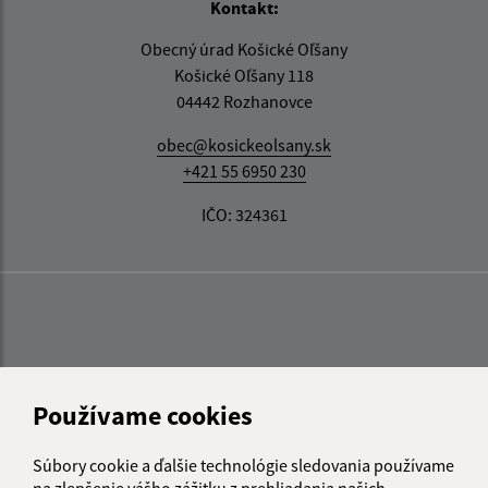
Kontakt:
Obecný úrad Košické Oľšany
Košické Oľšany 118
04442 Rozhanovce
obec@kosickeolsany.sk
+421 55 6950 230
IČO: 324361
Používame cookies
Súbory cookie a ďalšie technológie sledovania používame
na zlepšenie vášho zážitku z prehliadania našich