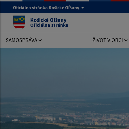
Oficiálna stránka Košické Oľšany
Košické Oľšany
Oficiálna stránka
SAMOSPRÁVA
ŽIVOT V OBCI