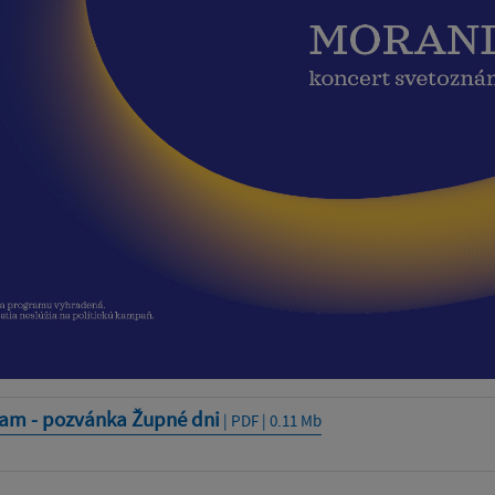
am - pozvánka Župné dni
| PDF | 0.11 Mb