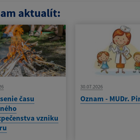
am aktualít:
26
30.07.2026
senie času
Oznam - MUDr. Pi
eného
pečenstva vzniku
ru