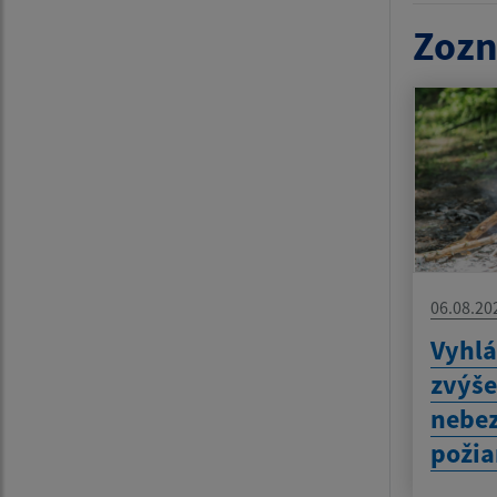
Zozn
06.08.20
Vyhlá
zvýš
nebez
požia