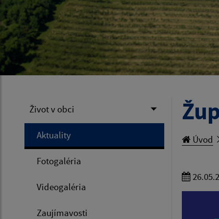
Žup
Život v obci
Aktuality
Úvod
Fotogaléria
26.05.
Videogaléria
Zaujímavosti