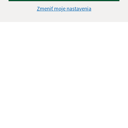
Text vašej správy (povinné)
Zmeniť moje nastavenia
Oboznámil som sa so
spracúvaním osobných
údajov
Google reCaptcha Response
Odoslať správu
Úradné hodiny:
Deň
Čas doobeda
Čas poobede
Pondelok:
08:00 - 12:00
13:00 - 15:00