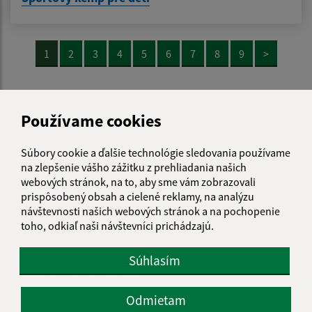
1
2
3
4
5
6
7
8
9
>
Používame cookies
Je táto stránka užitočná?
Áno
Nie
Boli tieto 
Boli 
Našli ste na stránke chybu?
Napíšte nám
Súbory cookie a ďalšie technológie sledovania používame
na zlepšenie vášho zážitku z prehliadania našich
webových stránok, na to, aby sme vám zobrazovali
Napíšte nám:
prispôsobený obsah a cielené reklamy, na analýzu
návštevnosti našich webových stránok a na pochopenie
Meno (povinné)
toho, odkiaľ naši návštevníci prichádzajú.
Súhlasím
E-mailová adresa (povinné)
Odmietam