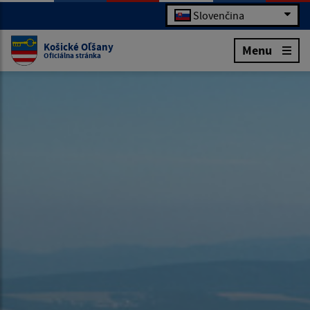
Slovenčina
Košické Oľšany
Menu
Oficiálna stránka