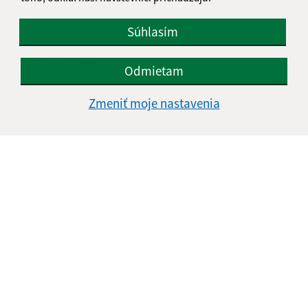
Súhlasím
Oboznámil som sa so
spracúvaním osobných
údajov
Odmietam
Google reCaptcha Response
Zmeniť moje nastavenia
Odoslať správu
Úradné hodiny:
Deň
Čas doobeda
Čas poobede
Pondelok:
08:00 - 12:00
13:00 - 15:00
Utorok:
08:00 - 12:00
Streda:
08:00 - 12:00
13:00 - 17:00
Štvrtok:
nestránkový deň
Piatok:
08:00 - 12:00