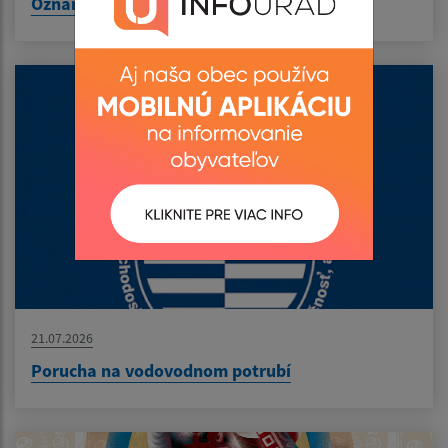
Oznam - MUDr. Pirická
21.07.2026
Porucha na vodovodnom potrubí