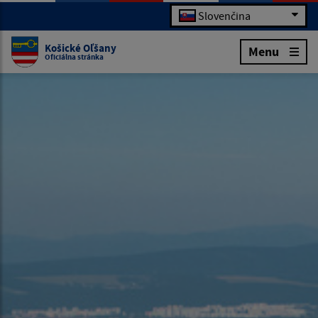
Slovenčina
Košické Oľšany
Menu
Oficiálna stránka