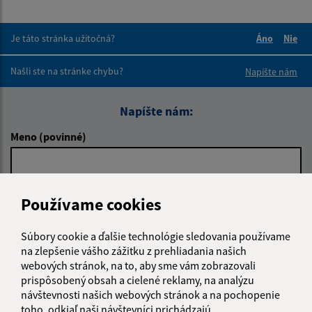
Je táto stránka užitočná?
Áno
Nie
Boli tieto 
Boli 
Našli ste na stránke chybu?
Napíšte nám
Napíšte nám:
Meno (povinné)
E-mailová adresa (povinné)
Používame cookies
Súbory cookie a ďalšie technológie sledovania používame
Text vašej správy (povinné)
na zlepšenie vášho zážitku z prehliadania našich
webových stránok, na to, aby sme vám zobrazovali
prispôsobený obsah a cielené reklamy, na analýzu
návštevnosti našich webových stránok a na pochopenie
toho, odkiaľ naši návštevníci prichádzajú.