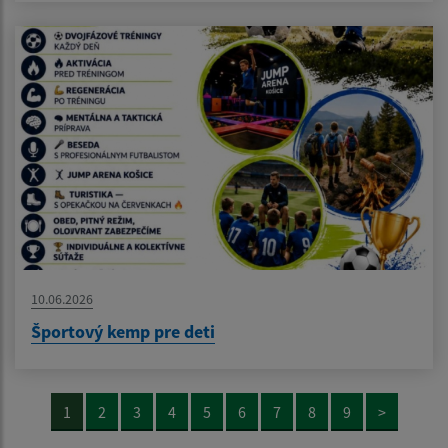
10.06.2026
Športový kemp pre deti
1
2
3
4
5
6
7
8
9
>