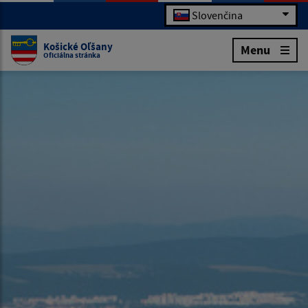
Slovenčina
Košické Oľšany
Menu
Oficiálna stránka