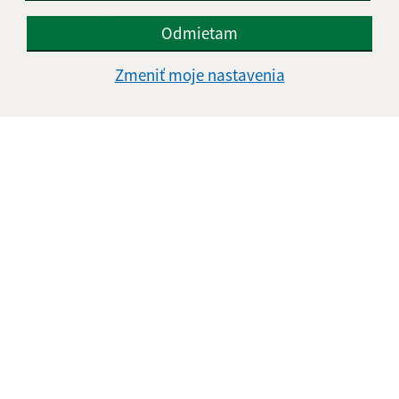
údajov
Odmietam
Google reCaptcha Response
Odoslať správu
Zmeniť moje nastavenia
Úradné hodiny:
Deň
Čas doobeda
Čas poobede
Pondelok:
08:00 - 12:00
13:00 - 15:00
Utorok:
08:00 - 12:00
Streda:
08:00 - 12:00
13:00 - 17:00
Štvrtok:
nestránkový deň
Piatok:
08:00 - 12:00
Obedňajšia prestávka:
12:00 - 13:00
Kontakt: