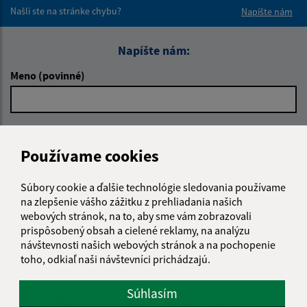
Našli ste na stránke chybu?
Napíšte nám
Napíšte nám:
Meno (povinné)
E-mailová adresa (povinné)
Používame cookies
Text vašej správy (povinné)
Súbory cookie a ďalšie technológie sledovania používame
na zlepšenie vášho zážitku z prehliadania našich
webových stránok, na to, aby sme vám zobrazovali
prispôsobený obsah a cielené reklamy, na analýzu
návštevnosti našich webových stránok a na pochopenie
toho, odkiaľ naši návštevníci prichádzajú.
Súhlasím
Oboznámil som sa so
spracúvaním osobných