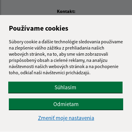
Kontakt:
Obecný úrad Košické Oľšany
Používame cookies
Košické Oľšany 118
04442 Rozhanovce
Súbory cookie a ďalšie technológie sledovania používame
na zlepšenie vášho zážitku z prehliadania našich
obec@kosickeolsany.sk
webových stránok, na to, aby sme vám zobrazovali
+421 55 6950 230
prispôsobený obsah a cielené reklamy, na analýzu
návštevnosti našich webových stránok a na pochopenie
IČO: 324361
toho, odkiaľ naši návštevníci prichádzajú.
Súhlasím
Odmietam
Zmeniť moje nastavenia