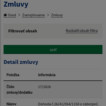
Zmluvy
Úvod
Zverejňovanie
Zmluvy
Filtrovať obsah
Rozbaliť obsah filtra
Hľadaný výraz:
späť
Hľadať v:
Detail zmluvy
Typ dátumu:
Položka
Informácia
Dátum od:
Číslo
17/2026
zmluvy/dodatku
Dátum do:
Názov
Dohoda č.26/41/054/1150 o zabezpeč.