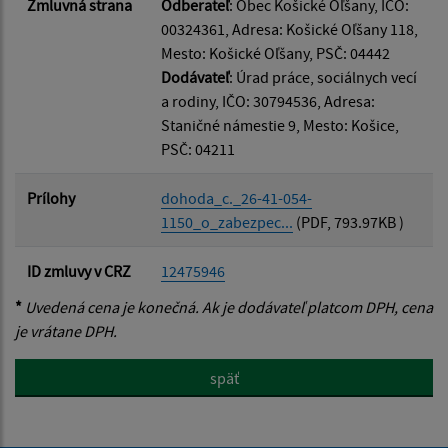
Zmluvná strana
Odberateľ
: Obec Košické Oľšany, IČO:
00324361, Adresa: Košické Oľšany 118,
Mesto: Košické Oľšany, PSČ: 04442
Dodávateľ
: Úrad práce, sociálnych vecí
a rodiny, IČO: 30794536, Adresa:
Staničné námestie 9, Mesto: Košice,
PSČ: 04211
Prílohy
dohoda_c._26-41-054-
1150_o_zabezpec...
(PDF, 793.97KB )
ID zmluvy v CRZ
12475946
*
Uvedená cena je konečná. Ak je dodávateľ platcom DPH, cena
je vrátane DPH.
späť