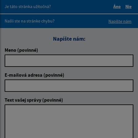
Je táto stránka užitočná?
Áno
Nie
Boli tieto 
Boli 
Našli ste na stránke chybu?
Napíšte nám
Napíšte nám:
Meno (povinné)
E-mailová adresa (povinné)
Text vašej správy (povinné)