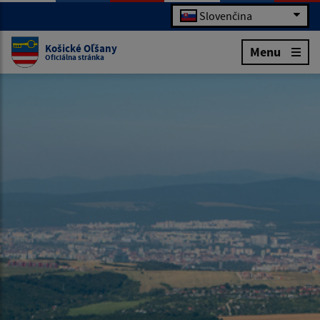
Slovenčina
Košické Oľšany
Menu
Oficiálna stránka