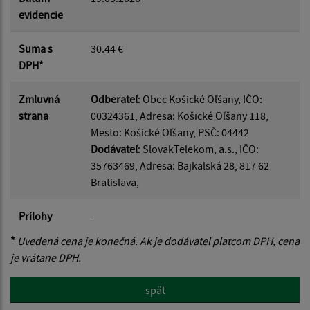
evidencie
Suma s
30.44 €
DPH*
Zmluvná
Odberateľ
: Obec Košické Oľšany, IČO:
strana
00324361, Adresa: Košické Oľšany 118,
Mesto: Košické Oľšany, PSČ: 04442
Dodávateľ
: SlovakTelekom, a.s., IČO:
35763469, Adresa: Bajkalská 28, 817 62
Bratislava,
Prílohy
-
*
Uvedená cena je konečná. Ak je dodávateľ platcom DPH, cena
je vrátane DPH.
späť