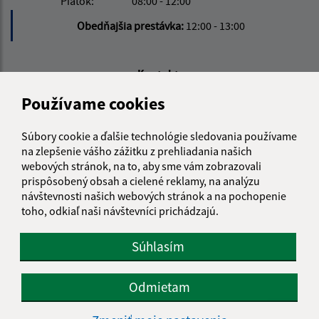
Piatok:
08:00 - 12:00
Obedňajšia prestávka:
12:00 - 13:00
Kontakt:
Používame cookies
Obecný úrad Košické Oľšany
Košické Oľšany 118
04442 Rozhanovce
Súbory cookie a ďalšie technológie sledovania používame
na zlepšenie vášho zážitku z prehliadania našich
obec@kosickeolsany.sk
webových stránok, na to, aby sme vám zobrazovali
+421 55 6950 230
prispôsobený obsah a cielené reklamy, na analýzu
návštevnosti našich webových stránok a na pochopenie
IČO: 324361
toho, odkiaľ naši návštevníci prichádzajú.
Súhlasím
Odmietam