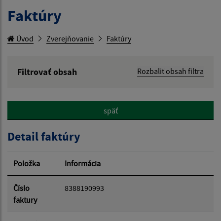
Faktúry
Úvod
Zverejňovanie
Faktúry
Filtrovať obsah
Rozbaliť obsah filtra
Hľadaný výraz:
späť
Hľadať v:
Detail faktúry
Typ dátumu:
Položka
Informácia
Dátum od:
Číslo
8388190993
faktury