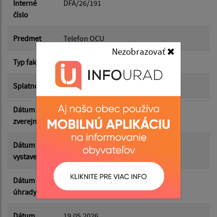
Dátum do:
Interné
DFA/26/191
číslo
Suma od:
Predmet
Telefon OCU
Nezobrazovať
Typ faktúry
dodávateľská
Suma do:
Splatnosť
29.05.2026
Dátum
09.06.2026
Filtrovať
Reset
zverejnenia
Dátum
15.05.2026
vystavenia
Dátum
21.05.2026
úhrady
Dátum
19.05.2026