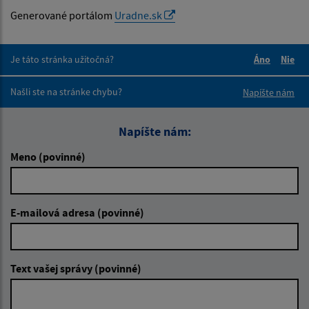
Generované portálom
Uradne.sk
Je táto stránka užitočná?
Áno
Nie
Boli tieto 
Boli 
Našli ste na stránke chybu?
Napíšte nám
Napíšte nám:
Meno (povinné)
E-mailová adresa (povinné)
Text vašej správy (povinné)