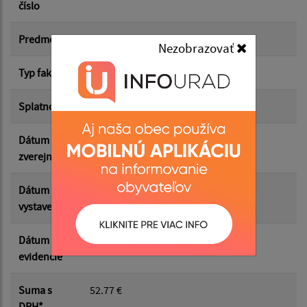
číslo
Suma od:
Predmet
Material
Nezobrazovať
Typ faktúry
dodávateľská
Suma do:
Splatnosť
30.05.2026
Dátum
11.05.2026
Filtrovať
Reset
zverejnenia
Dátum
30.04.2026
vystavenia
Dátum
30.04.2026
evidencie
Suma s
52.77 €
DPH*