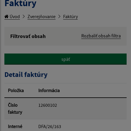
Faktúry
Úvod
Zverejňovanie
Faktúry
Filtrovať obsah
Rozbaliť obsah filtra
Hľadaný výraz:
späť
Hľadať v:
Detail faktúry
Typ dátumu:
Položka
Informácia
Dátum od:
Číslo
12600102
faktury
Dátum do:
Interné
DFA/26/163