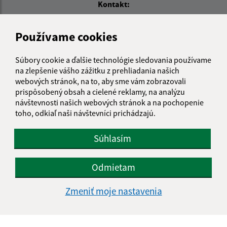
Kontakt:
Obecný úrad Košické Oľšany
Používame cookies
Košické Oľšany 118
04442 Rozhanovce
Súbory cookie a ďalšie technológie sledovania používame
obec@kosickeolsany.sk
na zlepšenie vášho zážitku z prehliadania našich
+421 55 6950 230
webových stránok, na to, aby sme vám zobrazovali
prispôsobený obsah a cielené reklamy, na analýzu
IČO: 324361
návštevnosti našich webových stránok a na pochopenie
toho, odkiaľ naši návštevníci prichádzajú.
Súhlasím
Odmietam
Zmeniť moje nastavenia