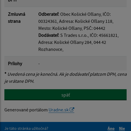
Zmluvná
Odberateľ
: Obec Košické Oľšany, IČO:
strana
00324361, Adresa: Košické Oľšany 118,
Mesto: Košické Oľšany, PSČ: 04442
Dodávateľ
: S Trades s.r.o., IČO: 45661821,
Adresa: Košické Oľšany 284, 044 42
Rozhanovce,
Prílohy
-
*
Uvedená cena je konečná. Ak je dodávateľ platcom DPH, cena
je vrátane DPH.
späť
Generované portálom
Uradne.sk
Je táto stránka užitočná?
Áno
Nie