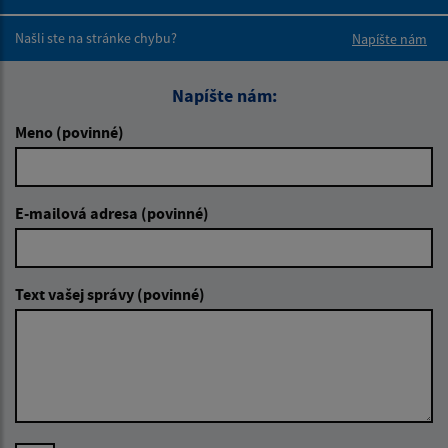
Boli tieto 
Boli 
Našli ste na stránke chybu?
Napíšte nám
Napíšte nám:
Meno (povinné)
E-mailová adresa (povinné)
Text vašej správy (povinné)