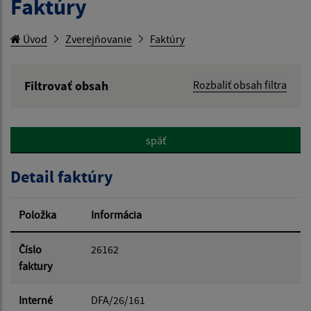
Faktúry
Úvod
Zverejňovanie
Faktúry
Filtrovať obsah
Rozbaliť obsah filtra
Hľadaný výraz:
späť
Hľadať v:
Detail faktúry
Typ dátumu:
Položka
Informácia
Dátum od:
Číslo
26162
faktury
Dátum do:
Interné
DFA/26/161