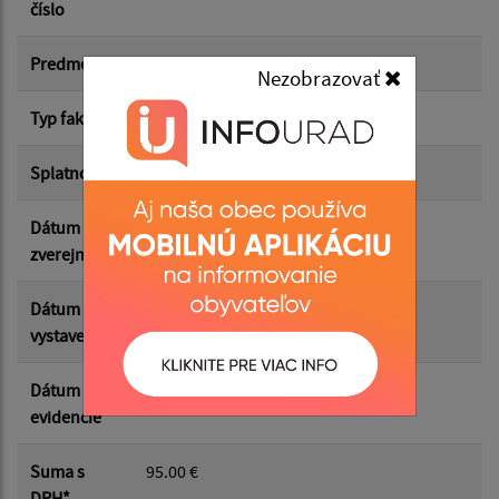
číslo
Suma od:
Predmet
Preprava osôb
Nezobrazovať
Typ faktúry
dodávateľská
Suma do:
Splatnosť
14.05.2026
Dátum
11.05.2026
Filtrovať
Reset
zverejnenia
Dátum
30.04.2026
vystavenia
Dátum
30.04.2026
evidencie
Suma s
95.00 €
DPH*