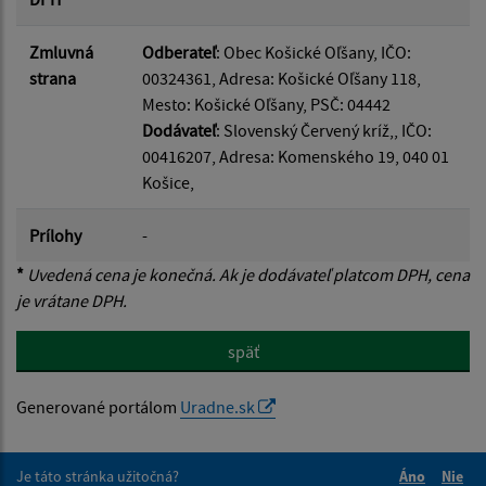
Zmluvná
Odberateľ
: Obec Košické Oľšany, IČO:
strana
00324361, Adresa: Košické Oľšany 118,
Mesto: Košické Oľšany, PSČ: 04442
Dodávateľ
: Slovenský Červený kríž,, IČO:
00416207, Adresa: Komenského 19, 040 01
Košice,
Prílohy
-
*
Uvedená cena je konečná. Ak je dodávateľ platcom DPH, cena
je vrátane DPH.
späť
Generované portálom
Uradne.sk
Je táto stránka užitočná?
Áno
Nie