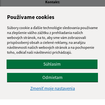
Kontakt:
Obecný úrad Košické Oľšany
Používame cookies
Košické Oľšany 118
04442 Rozhanovce
Súbory cookie a ďalšie technológie sledovania používame
obec@kosickeolsany.sk
na zlepšenie vášho zážitku z prehliadania našich
+421 55 6950 230
webových stránok, na to, aby sme vám zobrazovali
prispôsobený obsah a cielené reklamy, na analýzu
IČO: 324361
návštevnosti našich webových stránok a na pochopenie
toho, odkiaľ naši návštevníci prichádzajú.
Súhlasím
Odmietam
Zmeniť moje nastavenia