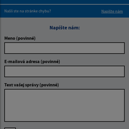
Boli tieto 
Boli 
Našli ste na stránke chybu?
Napíšte nám
Napíšte nám:
Meno (povinné)
E-mailová adresa (povinné)
Text vašej správy (povinné)