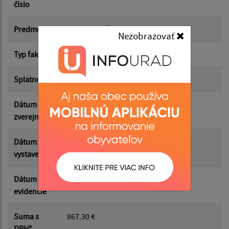
číslo
Suma od:
Predmet
Potraviny ZŠ
Nezobrazovať
Typ faktúry
dodávateľská
Suma do:
Splatnosť
10.05.2026
Dátum
11.05.2026
Filtrovať
Reset
zverejnenia
Dátum
30.04.2026
vystavenia
Dátum
30.04.2026
evidencie
Suma s
867.30 €
DPH*