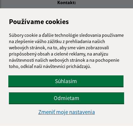
Kontakt:
Obecný úrad Košické Oľšany
Používame cookies
Košické Oľšany 118
04442 Rozhanovce
Súbory cookie a ďalšie technológie sledovania používame
obec@kosickeolsany.sk
na zlepšenie vášho zážitku z prehliadania našich
+421 55 6950 230
webových stránok, na to, aby sme vám zobrazovali
prispôsobený obsah a cielené reklamy, na analýzu
IČO: 324361
návštevnosti našich webových stránok a na pochopenie
toho, odkiaľ naši návštevníci prichádzajú.
Súhlasím
Odmietam
Zmeniť moje nastavenia