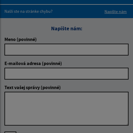
Boli tieto 
Boli 
Našli ste na stránke chybu?
Napíšte nám
Napíšte nám:
Meno (povinné)
E-mailová adresa (povinné)
Text vašej správy (povinné)