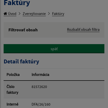
Faktúry
Úvod
Zverejňovanie
Faktúry
Filtrovať obsah
Rozbaliť obsah filtra
Hľadaný výraz:
späť
Hľadať v:
Detail faktúry
Typ dátumu:
Položka
Informácia
Dátum od:
Číslo
81572620
faktury
Dátum do:
Interné
DFA/26/160