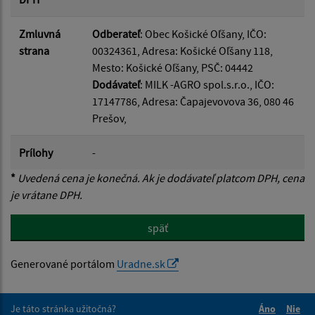
Zmluvná
Odberateľ
: Obec Košické Oľšany, IČO:
strana
00324361, Adresa: Košické Oľšany 118,
Mesto: Košické Oľšany, PSČ: 04442
Dodávateľ
: MILK -AGRO spol.s.r.o., IČO:
17147786, Adresa: Čapajevovova 36, 080 46
Prešov,
Prílohy
-
*
Uvedená cena je konečná. Ak je dodávateľ platcom DPH, cena
je vrátane DPH.
späť
Generované portálom
Uradne.sk
Je táto stránka užitočná?
Áno
Nie