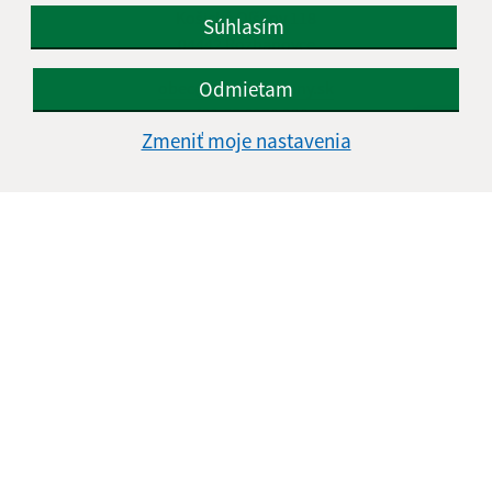
Košické Oľšany 118
Súhlasím
04442 Rozhanovce
Odmietam
obec@kosickeolsany.sk
+421 55 6950 230
Zmeniť moje nastavenia
IČO: 324361