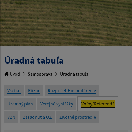
Úradná tabuľa
Úvod
Samospráva
Úradná tabuľa
Všetko
Rôzne
Rozpočet-Hospodárenie
Územný plán
Verejné vyhlášky
Voľby/Referendá
VZN
Zasadnutia OZ
Životné prostredie