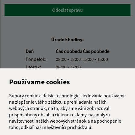
Google reCaptcha Response
Odoslať správu
Úradné hodiny:
Deň
Čas doobeda
Čas poobede
Pondelok:
08:00 - 12:00
13:00 - 15:00
Utorok:
08:00 - 12:00
Streda:
08:00 - 12:00
13:00 - 17:00
Používame cookies
Štvrtok:
nestránkový deň
Piatok:
08:00 - 12:00
Súbory cookie a ďalšie technológie sledovania používame
Obedňajšia prestávka:
12:00 - 13:00
na zlepšenie vášho zážitku z prehliadania našich
webových stránok, na to, aby sme vám zobrazovali
prispôsobený obsah a cielené reklamy, na analýzu
návštevnosti našich webových stránok a na pochopenie
Kontakt:
toho, odkiaľ naši návštevníci prichádzajú.
Obecný úrad Košické Oľšany