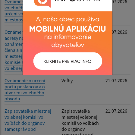
Oznámenie o vytvorení
Voľby
23.07.2026
volebného okrsku a
určení volebnej
miestnosti
Oznámenie e-mailovej
Voľby
23.07.2026
adresy na doručenie
oznámenia o delegovaní
člena a náhradníka do
miestnej volebnej
komisie a okrskovej
volebnej komisie
Oznámenie o určení
Voľby
21.07.2026
počtu poslancov a o
utvorení volebného
obvodu
Zapisovateľka miestnej
Zapisovateľka
21.07.2026
volebnej komisii vo
miestnej volebnej
voľbách do orgánov
komisii vo voľbách
samospráv obcí
do orgánov
samospráv obcí