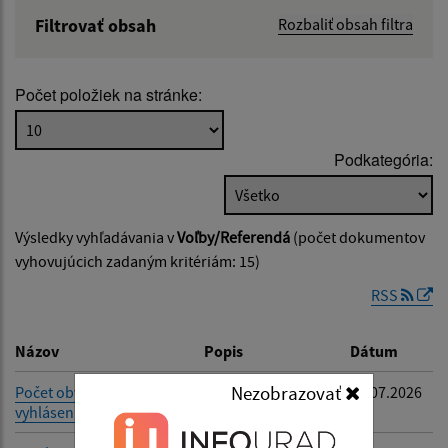
Filtrovať obsah
Rozbaliť obsah filtra
Názov:
Počet položiek na stránke:
Popis:
Podkategória:
Dátum zverejnenia od:
Výsledky vyhľadávania v
Voľby/Referendá
(počet dokumentov
Dátum zverejnenia do:
vyhovujúcich zadaným kritériám: 15)
RSS
Filtrovať
Reset
Názov
Popis
Dátum
Nezobrazovať
Počet obyvateľov ku dňu
Voľby
29.07.2026
vyhlásenia volieb