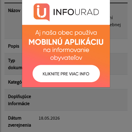
Dátum zverejnenia do:
Názov
Oznámenie emailovej adresy na
doručovanie oznámenia o delegovaní
člena a náhradníka do okrskovej volebnej
komisie
Filtrovať
Reset
Popis
Typ
Voľby/Referendá
dokumentu
Kategória
Referendum 2026
Doplňujúce
informácie
Dátum
18.05.2026
zverejnenia