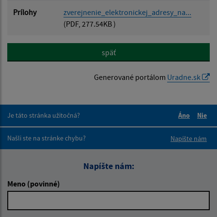
Prílohy
zverejnenie_elektronickej_adresy_na...
(PDF, 277.54KB )
späť
Generované portálom
Uradne.sk
Je táto stránka užitočná?
Áno
Nie
Boli tieto 
Boli 
Našli ste na stránke chybu?
Napíšte nám
Napíšte nám:
Meno (povinné)