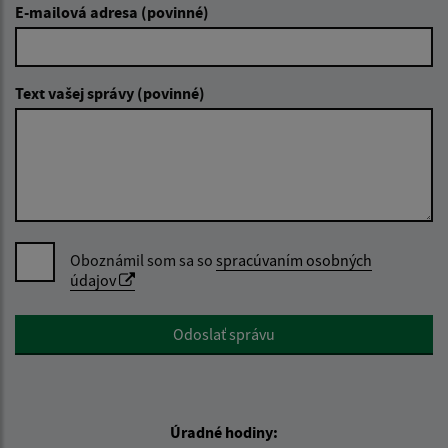
E-mailová adresa (povinné)
Text vašej správy (povinné)
Oboznámil som sa so
spracúvaním osobných
údajov
Google reCaptcha Response
Odoslať správu
Úradné hodiny: