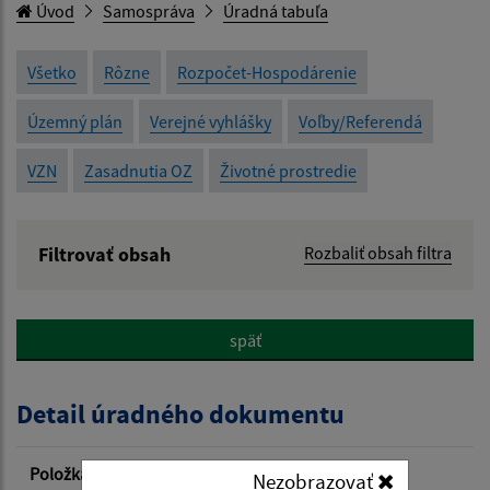
Úvod
Samospráva
Úradná tabuľa
Všetko
Rôzne
Rozpočet-Hospodárenie
Územný plán
Verejné vyhlášky
Voľby/Referendá
VZN
Zasadnutia OZ
Životné prostredie
Filtrovať obsah
Rozbaliť obsah filtra
Názov:
späť
Popis:
Detail úradného dokumentu
Dátum zverejnenia od:
Položka
Informácia
Nezobrazovať