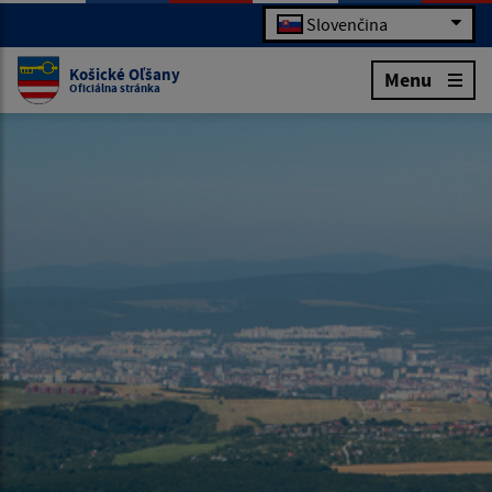
Slovenčina
Košické Oľšany
Menu
Oficiálna stránka