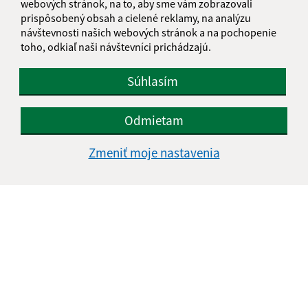
webových stránok, na to, aby sme vám zobrazovali
prispôsobený obsah a cielené reklamy, na analýzu
návštevnosti našich webových stránok a na pochopenie
toho, odkiaľ naši návštevníci prichádzajú.
Súhlasím
Odmietam
Zmeniť moje nastavenia
Informácie o stránke:
Vyhlásenie o prístupnosti
Autorské práva