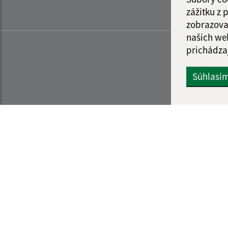
zážitku z
zobrazova
našich we
prichádza
Súhlasí
Informácie o stránke:
Navigácia: