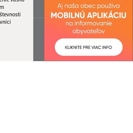
ám
števnosti
vníci
ované:
Správca obsahu: