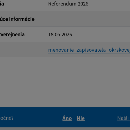
ia
Referendum 2026
úce informácie
verejnenia
18.05.2026
menovanie_zapisovatela_okrskovej
itočné?
Našli
Áno
Nie
Boli tieto informácie pre 
Boli tieto informáci