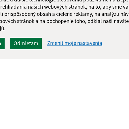
 prehliadania našich webových stránok, na to, aby sme v
li prispôsobený obsah a cielené reklamy, na analýzu náv
bových stránok a na pochopenie toho, odkiaľ naši návšte
jú.
Zmeniť moje nastavenia
m
Odmietam
Rýchle odkazy:
Aktualiz