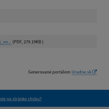
_vo...
(PDF, 279.19KB )
Generované portálom
Uradne.sk
 ste na stránke chybu?
vás užitočné?
e pre vás užitočné?