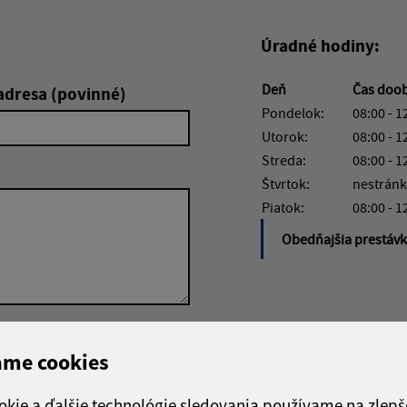
Úradné hodiny:
Deň
Čas doo
adresa (povinné)
Pondelok:
08:00 - 1
Utorok:
08:00 - 1
Streda:
08:00 - 1
Štvrtok:
nestránk
Piatok:
08:00 - 1
Obedňajšia prestáv
Google reCaptcha Response
Odoslať
ch
ame cookies
správu
okie a ďalšie technológie sledovania používame na zlepš