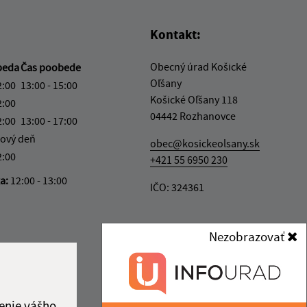
Kontakt:
Obecný úrad Košické
beda
Čas poobede
Oľšany
2:00
13:00 - 15:00
Košické Oľšany 118
2:00
04442 Rozhanovce
2:00
13:00 - 17:00
ový deň
obec@kosickeolsany.sk
2:00
+421 55 6950 230
ka:
12:00 - 13:00
IČO: 324361
Nezobrazovať
enie vášho