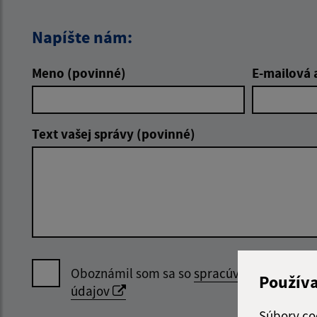
Napíšte nám:
Meno (povinné)
E-mailová 
Text vašej správy (povinné)
Oboznámil som sa so
spracúvaním osobný
Použív
údajov
Súbory co