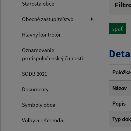
Starosta obce
Filtr
Názov
Obecné zastupiteľstvo
späť
Hlavný kontrolór
Dátum 
Oznamovanie
Deta
protispoločenskej činnosti
Filtr
Položka
SODB 2021
Názov
Dokumenty
Popis
Symboly obce
Typ do
Voľby a referendá