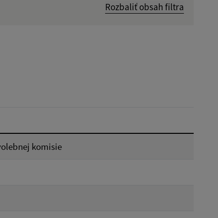
Rozbaliť obsah filtra
Dátum zverejnenia od:
Reset
volebnej komisie