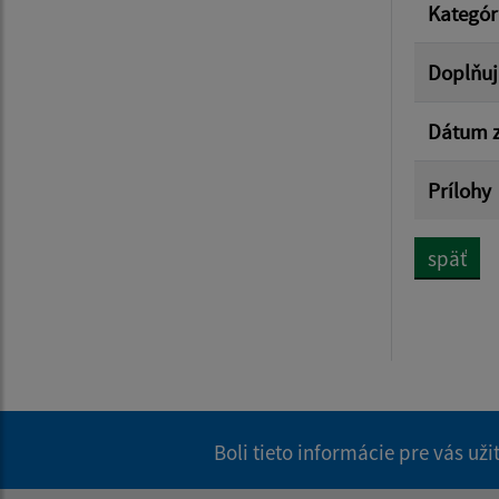
Kategór
Doplňuj
Dátum z
Prílohy
späť
Boli tieto informácie pre vás už