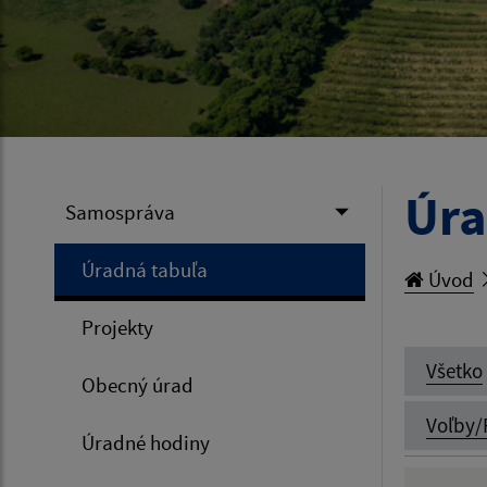
Úra
Samospráva
Úradná tabuľa
Úvod
Projekty
Všetko
Obecný úrad
Voľby/
Úradné hodiny