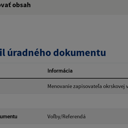
ovať obsah
:
Popis:
zverejnenia do:
il úradného dokumentu
ovať
Informácia
Menovanie zapisovateľa okrskovej 
kumentu
Voľby/Referendá