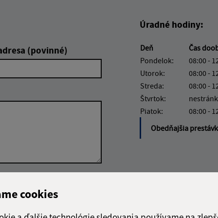
Úradné hodiny:
Deň
Čas doo
adresa (povinné)
Pondelok:
08:00 - 1
Utorok:
08:00 - 1
Streda:
08:00 - 1
Štvrtok:
nestránk
Piatok:
08:00 - 1
Obedňajšia prestáv
Google reCaptcha Response
Odoslať
ch
ame cookies
správu
okie a ďalšie technológie sledovania používame na zlepš