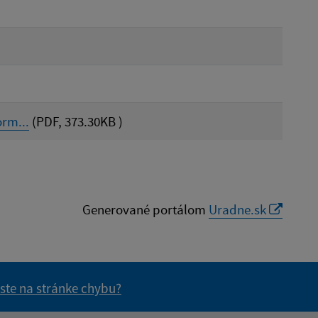
rm...
(PDF, 373.30KB )
Generované portálom
Uradne.sk
 ste na stránke chybu?
vás užitočné?
e pre vás užitočné?