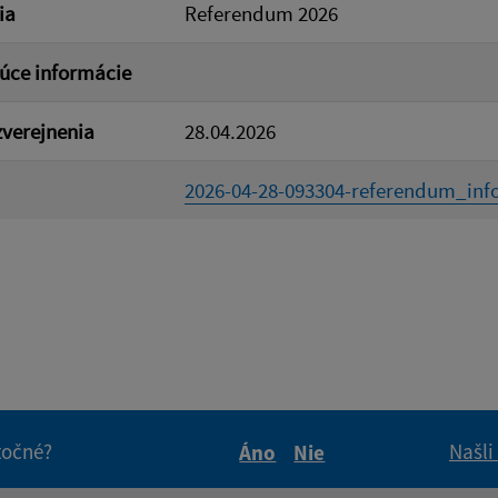
ia
Referendum 2026
úce informácie
verejnenia
28.04.2026
2026-04-28-093304-referendum_info
itočné?
Našli
Áno
Nie
Boli tieto informácie pre 
Boli tieto informáci