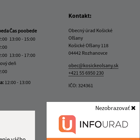
Kontakt:
Obecný úrad Košické
beda
Čas poobede
Oľšany
2:00
13:00 - 15:00
Košické Oľšany 118
2:00
04442 Rozhanovce
2:00
13:00 - 17:00
ový deň
obec@kosickeolsany.sk
2:00
+421 55 6950 230
ka:
12:00 - 13:00
IČO: 324361
Nezobrazovať
enie vášho