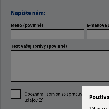
Napíšte nám:
Meno (povinné)
E-mailová 
Text vašej správy (povinné)
Oboznámil som sa so
spracúvaním osobný
Použív
údajov
Súbory co