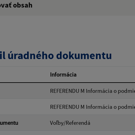
ovať obsah
:
Popis:
zverejnenia do:
il úradného dokumentu
ovať
Informácia
REFERENDU M Informácia o podmien
REFERENDU M Informácia o podmien
kumentu
Voľby/Referendá