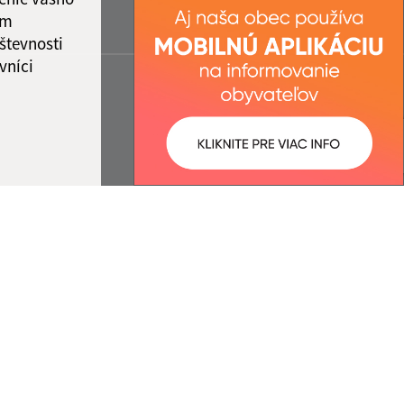
ám
števnosti
vníci
ované:
Správca obsahu: