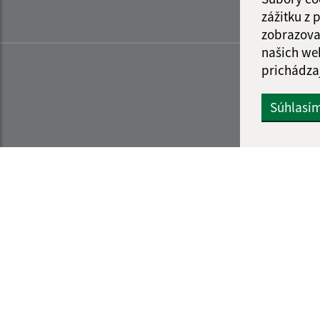
zážitku z
zobrazova
našich we
prichádza
Súhlasí
Informácie o stránke:
Navigácia: