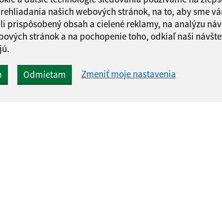
 prehliadania našich webových stránok, na to, aby sme v
li prispôsobený obsah a cielené reklamy, na analýzu náv
bových stránok a na pochopenie toho, odkiaľ naši návšte
jú.
Zmeniť moje nastavenia
m
Odmietam
Rýchle odkazy:
Aktualiz