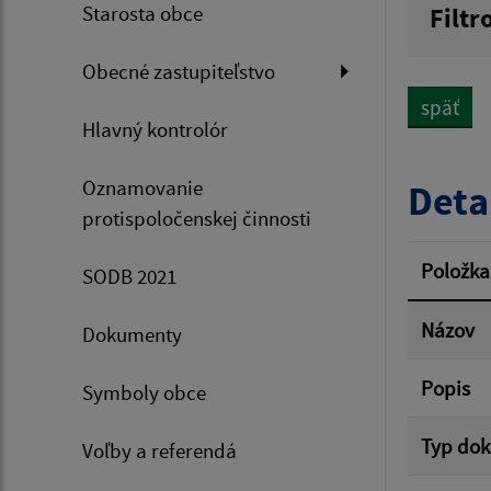
Starosta obce
Filtr
Názov
Obecné zastupiteľstvo
späť
Hlavný kontrolór
Dátum 
Oznamovanie
Deta
protispoločenskej činnosti
Filtr
Položka
SODB 2021
Názov
Dokumenty
Popis
Symboly obce
Typ do
Voľby a referendá