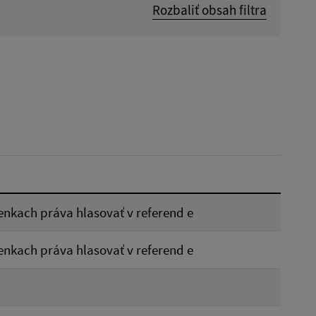
Rozbaliť obsah filtra
Dátum zverejnenia od:
Reset
kach práva hlasovať v referend e
kach práva hlasovať v referend e