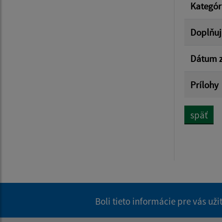
Kategór
Doplňuj
Dátum z
Prílohy
späť
Boli tieto informácie pre vás už