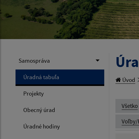
Úra
Samospráva
Úradná tabuľa
Úvod
Projekty
Všetko
Obecný úrad
Voľby/
Úradné hodiny