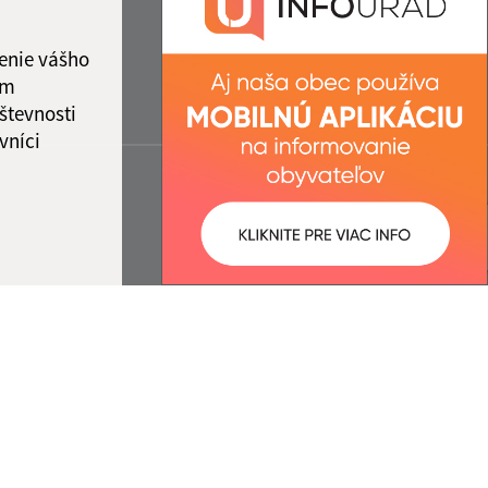
enie vášho
ám
števnosti
vníci