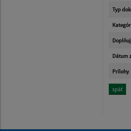
Typ do
Kategór
Doplňuj
Dátum z
Prílohy
späť