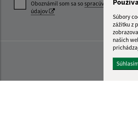
Použív
Oboznámil som sa so
spracúvaním osobný
údajov
Súbory co
zážitku z
zobrazova
našich we
prichádza
Súhlasí