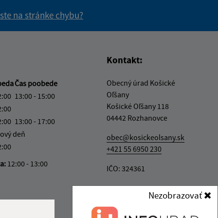
 ste na stránke chybu?
vás užitočné?
e pre vás užitočné?
Kontakt:
Obecný úrad Košické
beda
Čas poobede
Oľšany
2:00
13:00 - 15:00
Košické Oľšany 118
2:00
04442 Rozhanovce
2:00
13:00 - 17:00
ový deň
obec@kosickeolsany.sk
2:00
+421 55 6950 230
ka:
12:00 - 13:00
IČO: 324361
Nezobrazovať