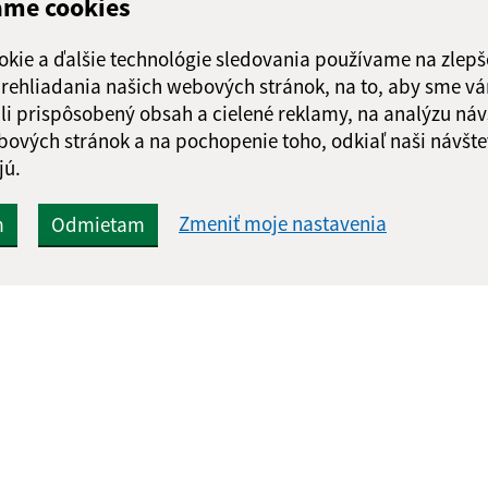
ame cookies
Google reCaptcha Response
Odoslať
ch
správu
okie a ďalšie technológie sledovania používame na zlepš
 prehliadania našich webových stránok, na to, aby sme v
li prispôsobený obsah a cielené reklamy, na analýzu náv
bových stránok a na pochopenie toho, odkiaľ naši návšte
jú.
Zmeniť moje nastavenia
m
Odmietam