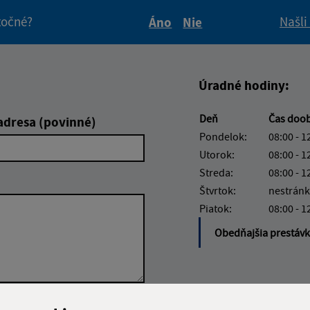
itočné?
Našli
Áno
Nie
Boli tieto informácie pre 
Boli tieto informáci
Úradné hodiny:
Deň
Čas doo
adresa (povinné)
Pondelok:
08:00 - 1
Utorok:
08:00 - 1
Streda:
08:00 - 1
Štvrtok:
nestránk
Piatok:
08:00 - 1
Obedňajšia prestáv