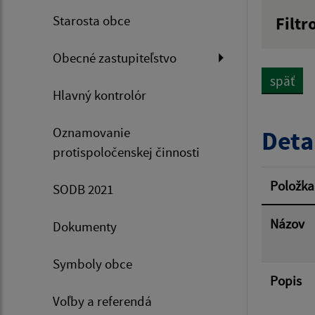
Starosta obce
Filtr
Názov
Obecné zastupiteľstvo
späť
Hlavný kontrolór
Dátum 
Oznamovanie
Deta
protispoločenskej činnosti
Filtr
Položka
SODB 2021
Názov
Dokumenty
Symboly obce
Popis
Voľby a referendá