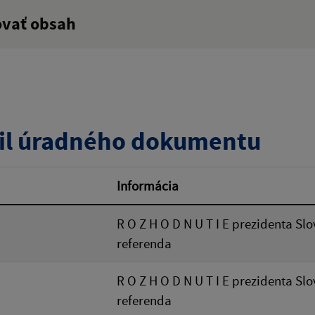
ovať obsah
:
Popis:
zverejnenia do:
il úradného dokumentu
ovať
Informácia
R O Z H O D N U T I E prezidenta Slo
referenda
R O Z H O D N U T I E prezidenta Slo
referenda