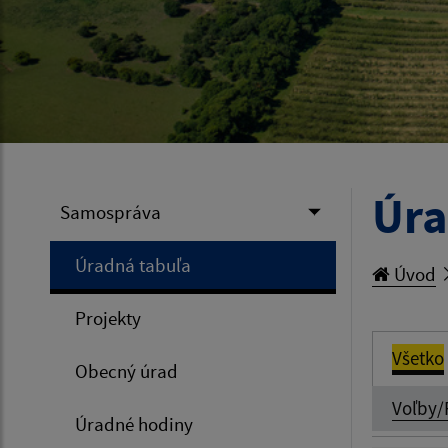
Úra
Samospráva
Úradná tabuľa
Úvod
Projekty
Všetko
Obecný úrad
Voľby/
Úradné hodiny